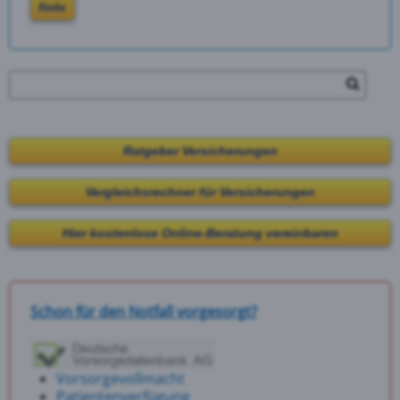
finlo
Ratgeber Versicherungen
Vergleichsrechner für Versicherungen
Hier kostenlose Online-Beratung vereinbaren
Schon für den Notfall vorgesorgt?
Vorsorgevollmacht
Patientenverfügung