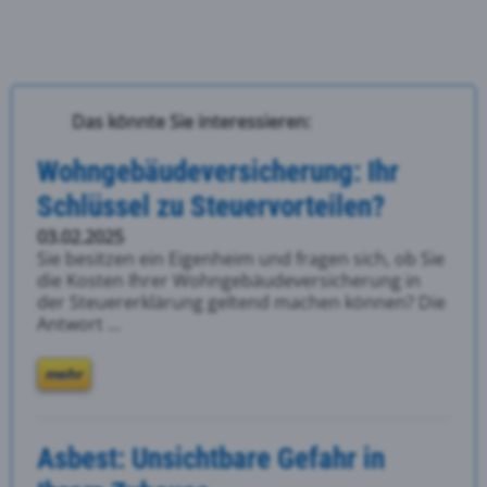
Das könnte Sie interessieren:
Wohngebäudeversicherung: Ihr
Schlüssel zu Steuervorteilen?
03.02.2025
Sie besitzen ein Eigenheim und fragen sich, ob Sie
die Kosten Ihrer Wohngebäudeversicherung in
der Steuererklärung geltend machen können? Die
Antwort ...
mehr
Asbest: Unsichtbare Gefahr in