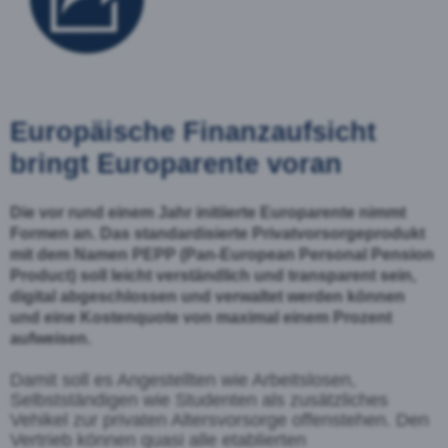
Europäische Finanzaufsicht
bringt
Europarente
voran
Die vor rund einem Jahr initiierte Europarente nimmt
Formen an.
Das standardisierte
Privatvorsorgeprodukt
mit dem Namen PEPP (Pan
-European Personal Pension
Product) soll leicht
verständlich und transpa
rent sein,
digital abgeschlossen und verwaltet werden können
und eine
Kostenquote von maximal einem Prozent
aufweisen.
Damit soll es Angestellten wie Arbeitslosen,
Selbstständigen wie Studenten als zusätzliches
Vehikel zur privaten Altersvorsorge offensteh
en.
Den
Vertrieb können quasi alle etablierten