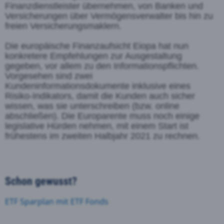
Finanzdienstleister übernehmen, von Banken und
Versicherungen über Vermögensverwalter bis hin zu
freien Versicherungsmaklern.
Die
europäische
Finanzaufsicht Eiopa hat nun
konkretere Empfehlungen zur Ausgesta
ltung
gegeben,
vor allem zu den Informationspflichten.
Vorgesehen sind zwei
Kundeninformationsdokumente
inklusive eines
Risiko
-Indikators, damit die Kunden auch sicher
wissen, was sie unterschreiben (bzw.
online
abschließen). Die Europarente muss noch eini
ge
legislative Hürden nehmen, mit einem Start
ist
frühestens im zweiten Halbjahr 2021 zu rechnen.
Schon gewusst?
ETF Sparplan mit ETF Fonds