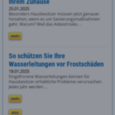
Ihrem Zuhause
25.01.2025
Besonders Hausbesitzer müssen jetzt genauer
hinsehen, wenn es um Sanierungsmaßnahmen
geht. Warum? Weil das Asbestrisiko ...
mehr
So schützen Sie Ihre
Wasserleitungen vor Frostschäden
18.01.2025
Eingefrorene Wasserleitungen können für
Hausbesitzer erhebliche Probleme verursachen.
Jedes Jahr werden ...
mehr
RSS