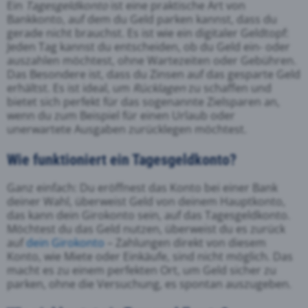
Ein
Tagesgeldkonto
ist eine praktische Art von
Bankkonto, auf dem du Geld parken kannst, dass du
gerade nicht brauchst. Es ist wie ein digitaler Geldtopf:
Jeden Tag kannst du entscheiden, ob du Geld ein- oder
auszahlen möchtest, ohne Wartezeiten oder Gebühren.
Das Besondere ist, dass du Zinsen auf das gesparte Geld
erhältst. Es ist ideal, um
Rücklagen
zu schaffen und
bietet sich perfekt für das sogenannte Zielsparen an,
wenn du zum Beispiel für einen Urlaub oder
unerwartete Ausgaben zurücklegen möchtest.
Wie funktioniert ein Tagesgeldkonto?
Ganz einfach: Du eröffnest das Konto bei einer Bank
deiner Wahl, überweist Geld von deinem Hauptkonto,
das kann dein Girokonto sein, auf das Tagesgeldkonto.
Möchtest du das Geld nutzen, überweist du es zurück
auf
dein Girokonto
– Zahlungen direkt von diesem
Konto, wie Miete oder Einkäufe, sind nicht möglich. Das
macht es zu einem perfekten Ort, um Geld sicher zu
parken, ohne die Versuchung, es spontan auszugeben.