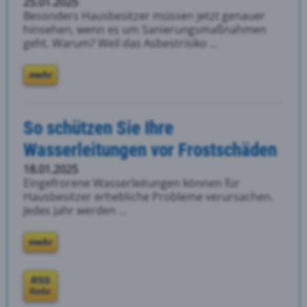
25.01.2025
Besonders Hausbesitzer müssen jetzt genauer
hinsehen, wenn es um Sanierungsmaßnahmen
geht. Warum? Weil das Asbestrisiko ...
mehr
So schützen Sie Ihre
Wasserleitungen vor Frostschäden
18.01.2025
Eingefrorene Wasserleitungen können für
Hausbesitzer erhebliche Probleme verursachen.
Jedes Jahr werden ...
mehr
RSS
finlo