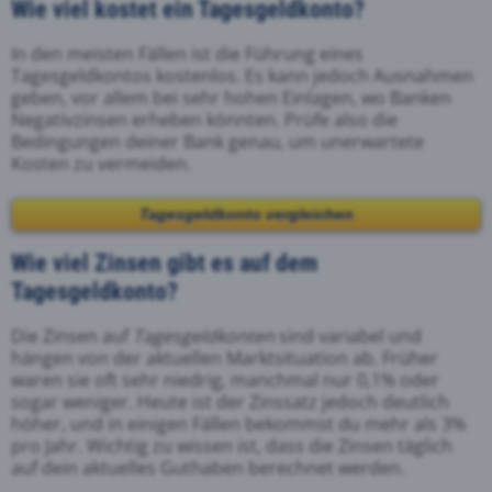
Wie viel kostet ein Tagesgeldkonto?
In den meisten Fällen ist die Führung eines
Tagesgeldkontos kostenlos. Es kann jedoch Ausnahmen
geben, vor allem bei sehr hohen Einlagen, wo Banken
Negativzinsen erheben könnten. Prüfe also die
Bedingungen deiner Bank genau, um unerwartete
Kosten zu vermeiden.
Tagesgeldkonto vergleichen
Wie viel Zinsen gibt es auf dem
Tagesgeldkonto?
Die Zinsen auf
Tagesgeldkonten
sind variabel und
hängen von der aktuellen Marktsituation ab. Früher
waren sie oft sehr niedrig, manchmal nur 0,1% oder
sogar weniger. Heute ist der Zinssatz jedoch deutlich
höher, und in einigen Fällen bekommst du mehr als 3%
pro Jahr. Wichtig zu wissen ist, dass die Zinsen täglich
auf dein aktuelles Guthaben berechnet werden.