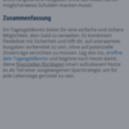
möglicherweise Schulden machen musst.
Zusammenfassung
Ein Tagesgeldkonto bietet Dir eine einfache und sichere
Möglichkeit, dein Geld zu verwalten. Es kombiniert
Flexibilität mit Sicherheit und hilft dir, auf unerwartete
Ausgaben vorbereitet zu sein, ohne auf potenzielle
Zinserträge verzichten zu müssen. Leg also los,
eröffne
dein Tagesgeldkonto
und beginne noch heute damit,
deine
finanziellen Rücklagen
smart aufzubauen! Nutze
es als Teil einer ausgewogenen Sparstrategie, um für
jede Lebenslage gerüstet zu sein.