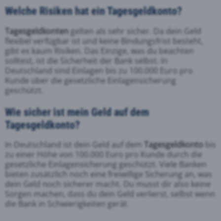
Welche Risiken hat ein Tagesgeldkonto?
Tagesgeldkonten
gelten als sehr sicher. Da dein Geld
flexibel verfügbar ist und keine Bindungsfrist besteht,
gibt es kaum Risiken. Das Einzige, was du beachten
solltest, ist die Sicherheit der Bank selbst. In
Deutschland sind Einlagen bis zu 100.000 Euro pro
Kunde über die gesetzliche Einlagensicherung
geschützt.
Wie sicher ist mein Geld auf dem
Tagesgeldkonto?
In Deutschland ist dein Geld auf dem
Tagesgeldkonto
bis
zu einer Höhe von 100.000 Euro pro Kunde durch die
gesetzliche Einlagensicherung geschützt. Viele Banken
bieten zusätzlich noch eine freiwillige Sicherung an, was
dein Geld noch sicherer macht. Du musst dir also keine
Sorgen machen, dass du dein Geld verlierst, selbst wenn
die Bank in Schwierigkeiten gerät.