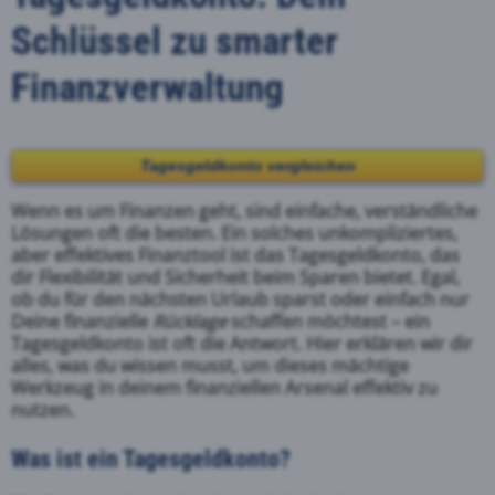
Schlüssel zu smarter
Finanzverwaltung
Tagesgeldkonto vergleichen
Wenn es um Finanzen geht, sind einfache, verständliche
Lösungen oft die besten. Ein solches unkompliziertes,
aber effektives Finanztool ist das Tagesgeldkonto, das
dir Flexibilität und Sicherheit beim Sparen bietet. Egal,
ob du für den nächsten Urlaub sparst oder einfach nur
Deine finanzielle
Rücklage
schaffen möchtest – ein
Tagesgeldkonto ist oft die Antwort. Hier erklären wir dir
alles, was du wissen musst, um dieses mächtige
Werkzeug in deinem finanziellen Arsenal effektiv zu
nutzen.
Was ist ein Tagesgeldkonto?