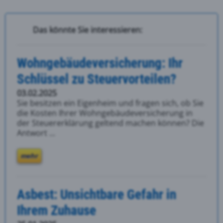
Das könnte Sie interessieren:
Wohngebäudeversicherung: Ihr
Schlüssel zu Steuervorteilen?
03.02.2025
Sie besitzen ein Eigenheim und fragen sich, ob Sie
die Kosten Ihrer Wohngebäudeversicherung in
der Steuererklärung geltend machen können? Die
Antwort ...
mehr
Asbest: Unsichtbare Gefahr in
Ihrem Zuhause