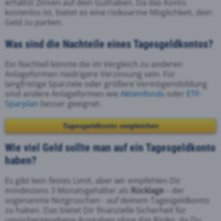
erhältst Zinsen auf dein Guthaben. Da das Konto
kostenlos ist, bietet es eine risikoarme Möglichkeit, dein
Geld zu parken.
Was sind die Nachteile eines Tagesgeldkontos?
Ein Nachteil könnte die im Vergleich zu anderen
Anlageformen niedrigere Verzinsung sein. Für
langfristige Sparziele oder größere Vermögensbildung
sind andere Anlageformen wie
Aktienfonds
oder
ETF-
Sparplan
besser geeignet.
Tagesgeldkonto vergleichen
Wie viel Geld sollte man auf ein Tagesgeldkonto
haben?
Es gibt kein festes Limit, aber wir empfehlen Dir
mindestens 3 Monatsgehälter als
Rücklage
– der
sogenannte Notgroschen - auf deinem Tagesgeldkonto
zu haben. Das bietet Dir finanzielle Sicherheit für
unvorhergesehene Ausgaben ohne das Risiko, da Du