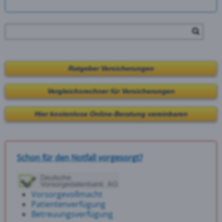
Ratgeber Versicherungen
Vergleichsrechner für Versicherungen
Hier kostenlose Online-Beratung vereinbaren
Schon für den Notfall vorgesorgt?
Vorsorgevollmacht
Patientenverfügung
Betreuungsverfügung