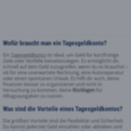
Wofür braucht man ein Tagesgeldkonto?
Ein
Tagesgeldkonto
ist ideal, um Geld für kurzfristige
Ziele oder Notfälle beiseitezulegen. Es ermöglicht dir,
schnell auf dein Geld zuzugreifen, wenn du es brauchst –
ob für eine unerwartete Rechnung, eine Autoreparatur
oder einen spontanen Urlaub. Es hilft dir auch, deine
Finanzen besser zu organisieren und nicht in
Versuchung zu kommen, deine
Rücklagen
für
Alltagsausgaben zu nutzen.
Was sind die Vorteile eines Tagesgeldkontos?
Die größten Vorteile sind die Flexibilität und Sicherheit.
Du kannst jederzeit Geld einzahlen oder abheben und