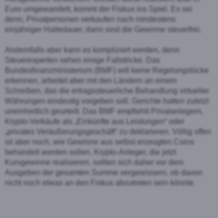
Euro umgewandelt, kommt der Fiskus ins Spiel. Es sei
denn, Privatpersonen verkaufen nach
mindestens
einjähriger Haltedauer, dann sind die Gewinne steuerfrei.
Andernfalls aber kann es kompliziert werden, denn
Steuerexperten sehen einige Fallstricke. Das
Bundesfinanzministerium
(BMF)
will keine Regelungslücke
erkennen, arbeitet aber mit den
Ländern an einem
Schreiben, das die ertragssteuerliche Behandlung virtueller
Währungen
eindeutig vorgeben soll. Gerichte hatten zuletzt
uneinheitlich geurteilt. Das BMF empfiehlt
Privatanlegern,
Kryp
to-Verkäufe als „Einkünfte aus Leistungen“ oder
„privates
Veräußerungsgeschäft“ zu deklarieren. Völlig offen
ist aber noch, wie Gewinne aus selbst
erzeugten Coins
behandelt werden sollen. Krypto
-Anleger, die jetzt
Kursgewinne realisieren,
sollten sich daher vor dem
Ausgeben der gesamten Summe vergewissern, ob davon
nicht noch
etwas an den Fiskus abzutreten sein könnte.