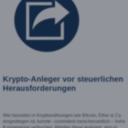
Krypto
-
Anleger vor steuerlichen
Herausforderungen
Wer beizeiten in Kryptowährungen wie Bitcoin, Ether & Co.
eingestiegen ist, konnte –
zumindest zwischenzeitlich –
hohe
Kursgewinne verbuchen. Werden diese realisiert, also in