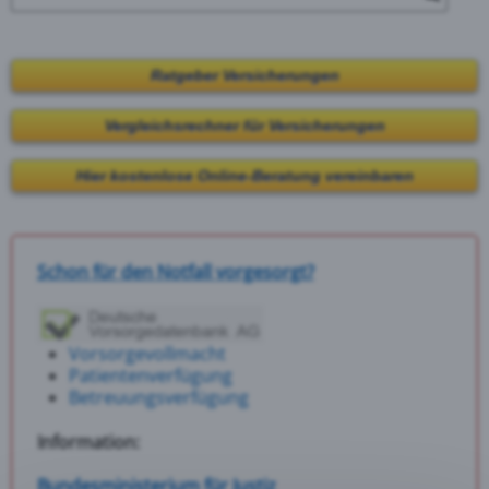
Ratgeber Versicherungen
Vergleichsrechner für Versicherungen
Hier kostenlose Online-Beratung vereinbaren
Schon für den Notfall vorgesorgt?
Vorsorgevollmacht
Patientenverfügung
Betreuungsverfügung
Information:
Bundesministerium für Justiz