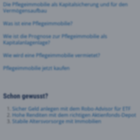
Die Pflegeimmobilie als Kapitalsicherung und für den
Vermögensaufbau
Was ist eine Pflegeimmobilie?
Wie ist die Prognose zur Pflegeimmobilie als
Kapitalanlagenlage?
Wie wird eine Pflegeimmobilie vermietet?
Pflegeimmobilie jetzt kaufen
Schon gewusst?
Sicher Geld anlegen mit dem Robo-Advisor für ETF
Hohe Renditen mit dem richtigen Aktienfonds-Depot
Stabile Altersvorsorge mit Immobilien