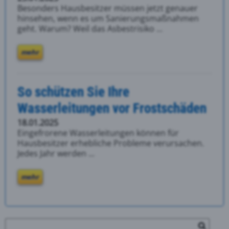
Besonders Hausbesitzer müssen jetzt genauer
hinsehen, wenn es um Sanierungsmaßnahmen
geht. Warum? Weil das Asbestrisiko ...
mehr
So schützen Sie Ihre
Wasserleitungen vor Frostschäden
18.01.2025
Eingefrorene Wasserleitungen können für
Hausbesitzer erhebliche Probleme verursachen.
Jedes Jahr werden ...
mehr