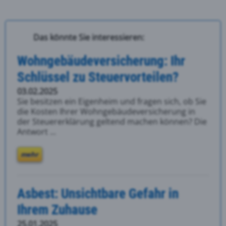
Das könnte Sie interessieren:
Wohngebäudeversicherung: Ihr
Schlüssel zu Steuervorteilen?
03.02.2025
Sie besitzen ein Eigenheim und fragen sich, ob Sie
die Kosten Ihrer Wohngebäudeversicherung in
der Steuererklärung geltend machen können? Die
Antwort ...
mehr
Asbest: Unsichtbare Gefahr in
Ihrem Zuhause
25.01.2025