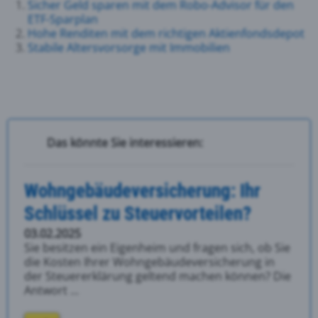
Sicher Geld sparen mit dem Robo-Advisor für den
ETF-Sparplan
Hohe Renditen mit dem richtigen Aktienfondsdepot
Stabile Altersvorsorge mit Immobilien
Das könnte Sie interessieren:
Wohngebäudeversicherung: Ihr
Schlüssel zu Steuervorteilen?
03.02.2025
Sie besitzen ein Eigenheim und fragen sich, ob Sie
die Kosten Ihrer Wohngebäudeversicherung in
der Steuererklärung geltend machen können? Die
Antwort ...