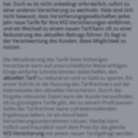
hat. Doch es ist nicht unbedingt erforderlich, sofort zu
einer anderen Versicherung zu wechseln. Viele sind sich
nicht bewusst, dass Versicherungsgesellschaften jedes
Jahr neue Tarife für ihre KFZ-Versicherungen einführen,
und ein Wechsel zu einem neuen Tarif kann oft zu einer
Reduzierung des aktuellen Beitrags führen. Es liegt in
der Verantwortung des Kunden, diese Möglichkeit zu
nutzen.
Die Aktualisierung des Tarifs beim bisherigen
Versicherer kann auf unterschiedliche Weise erfolgen.
Einige einfache Schritte können dabei helfen, den
aktuellen Tarif
zu reduzieren und so Geld zu sparen. Ein
erster Schritt ist die Nutzung des Tarifrechners auf der
Internetseite des aktuellen Versicherers. Durch die
Eingabe relevanter Daten kann der Kunde herausfinden,
ob es günstigere Tarife gibt, die zu seinem Profil passen.
Sollte der Tarifrechner keine zufriedenstellenden
Ergebnisse liefern, ist ein Anruf beim
Versicherungsunternehmen ratsam. Hierbei kann
höflich und freundlich nach dem Preis für die gleiche
KFZ-Versicherung
mit einem
neuen Tarif
gefragt werden.