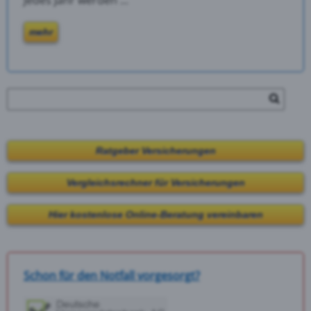
Jedes Jahr werden ...
mehr
Ratgeber Versicherungen
Vergleichsrechner für Versicherungen
Hier kostenlose Online-Beratung vereinbaren
Schon für den Notfall vorgesorgt?