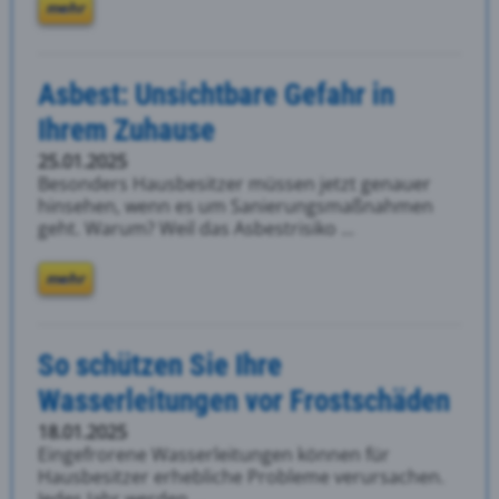
mehr
Asbest: Unsichtbare Gefahr in
Ihrem Zuhause
25.01.2025
Besonders Hausbesitzer müssen jetzt genauer
hinsehen, wenn es um Sanierungsmaßnahmen
geht. Warum? Weil das Asbestrisiko ...
mehr
So schützen Sie Ihre
Wasserleitungen vor Frostschäden
18.01.2025
Eingefrorene Wasserleitungen können für
Hausbesitzer erhebliche Probleme verursachen.