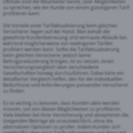
Oftmals sind die Mitarbeiter bereit, über Möglichkeiten
zu sprechen, wie der Kunde von einem günstigeren Tarif
profitieren kann.
Die Vorteile einer Tarifaktualisierung beim gleichen
Versicherer liegen auf der Hand. Man behält die
gewohnte Kundenbetreuung und vertraute Abläufe bei,
während möglicherweise von niedrigeren Tarifen
profitiert werden kann. Sollte die Tarifaktualisierung
beim gleichen Versicherer jedoch keine
Beitragsreduzierung bringen, ist es ratsam, einen
Versicherungsvergleich über verschiedene
Gesellschaften hinweg durchzuführen. Dabei kann ein
detaillierter Vergleich helfen, den für die individuellen
Bedürfnisse und Anforderungen passenden Versicherer
zu finden.
Es ist wichtig zu betonen, dass Kunden aktiv werden
müssen, um von diesen Möglichkeiten zu profitieren.
Viele bleiben bei ihrer Versicherung und akzeptieren die
steigenden Beiträge als unausweichlich, ohne die
alternativen Optionen zu prüfen. Indem Kunden sich
regelmäßig über
neue Tarife
informieren und diese mit