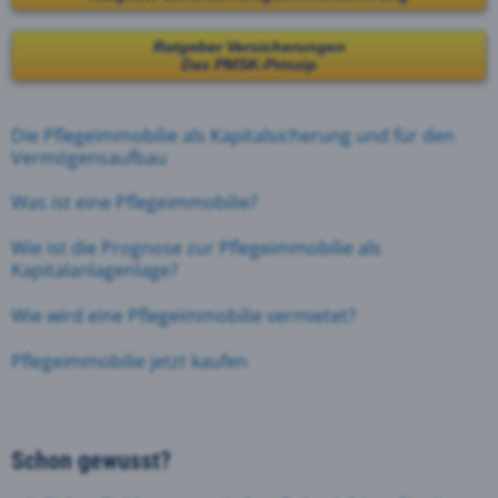
Ratgeber Versicherungen
Das PMSK-Prinzip
Die Pflegeimmobilie als Kapitalsicherung und für den
Vermögensaufbau
Was ist eine Pflegeimmobilie?
Wie ist die Prognose zur Pflegeimmobilie als
Kapitalanlagenlage?
Wie wird eine Pflegeimmobilie vermietet?
Pflegeimmobilie jetzt kaufen
Schon gewusst?