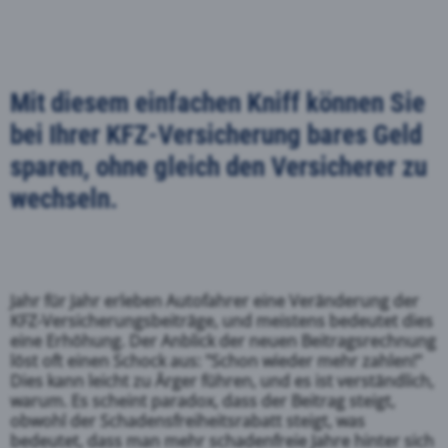
Mit diesem einfachen Kniff können Sie
bei Ihrer KFZ-Versicherung bares Geld
sparen, ohne gleich den Versicherer zu
wechseln.
Jahr für Jahr erleben Autofahrer eine Veränderung der
KFZ-Versicherungsbeiträge, und meistens bedeutet dies
eine Erhöhung. Der Anblick der neuen Beitragsrechnung
löst oft einen Schock aus: "Schon wieder mehr zahlen!"
Dies kann leicht zu Ärger führen, und es ist verständlich,
warum. Es scheint paradox, dass der Beitrag steigt,
obwohl der Schadensfreiheitsrabatt steigt, was
bedeutet, dass man mehr schadenfreie Jahre hinter sich