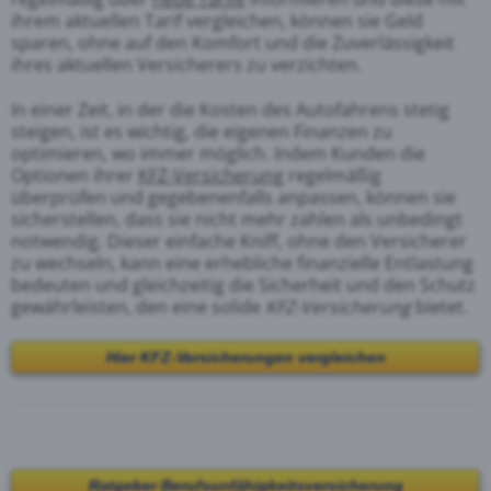
ihrem aktuellen Tarif vergleichen, können sie Geld
sparen, ohne auf den Komfort und die Zuverlässigkeit
ihres aktuellen Versicherers zu verzichten.
In einer Zeit, in der die Kosten des Autofahrens stetig
steigen, ist es wichtig, die eigenen Finanzen zu
optimieren, wo immer möglich. Indem Kunden die
Optionen ihrer
KFZ-Versicherung
regelmäßig
überprüfen und gegebenenfalls anpassen, können sie
sicherstellen, dass sie nicht mehr zahlen als unbedingt
notwendig. Dieser einfache Kniff, ohne den Versicherer
zu wechseln, kann eine erhebliche finanzielle Entlastung
bedeuten und gleichzeitig die Sicherheit und den Schutz
gewährleisten, den eine solide
KFZ-Versicherung
bietet.
Hier KFZ-Versicherungen vergleichen
Ratgeber Berufsunfähigkeitsversicherung