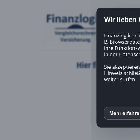
Wir lieben
Finanzlogik.de
B. Browserdate
ihre Funktionsw
in der
Datensc
Hier finden Sie ei
Sie akzeptiere
Hinweis schließ
weiter surfen.
Mehr erfahr
inCM
Mato