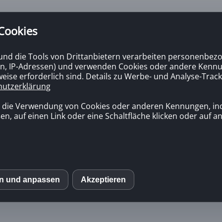
 Cookies
 und die Tools von Drittanbietern verarbeiten personenbezo
n, IP-Adressen) und verwenden Cookies oder andere Kennun
eise erforderlich sind. Details zu Werbe- und Analyse-Track
hutzerklärung
ne gute und günstige Zusatzkrankenversic
n die Verwendung von Cookies oder anderen Kennungen, in
en, auf einen Link oder eine Schaltfläche klicken oder auf 
en und anpassen
Akzeptieren
S
mo (Piwik)