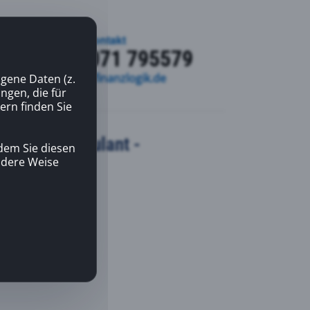
Kontakt
+49 7071 795579
kontakt@finanzlogik.de
gene Daten (z.
gen, die für
ern finden Sie
herung - ambulant -
dem Sie diesen
andere Weise