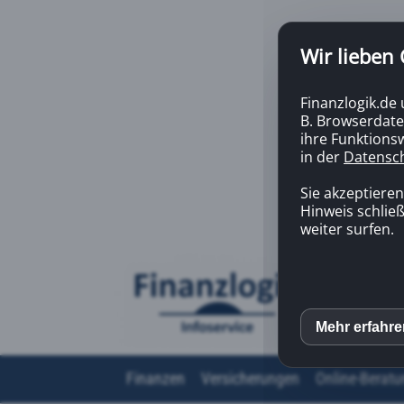
Wir lieben
Finanzlogik.de
B. Browserdate
ihre Funktionsw
in der
Datensc
Sie akzeptiere
Hinweis schließ
weiter surfen.
Mehr erfahr
inCM
Finanzen
Versicherungen
Online-Beratu
Mato