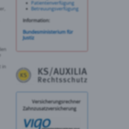
Patientenverfügung
er,
Betreuungsverfügung
Information:
Bundesministerium für
Justiz
den
m
 in
Versicherungsrechner
Zahnzusatzversicherung