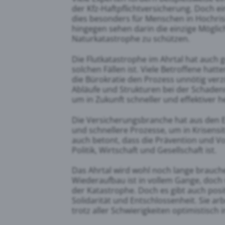
der Kfz-Haftpflichtversicherung. Doch ein
dies besonders für Menschen in Hochris
hingegen sehen darin die einzige Möglich
Naturkatastrophe zu schützen.
Die Flutkatastrophe im Ahrtal hat auch g
solchen Fällen ist. Viele Betroffene hat
die Bürokratie den Prozess unnötig verz
Abläufe und Strukturen bei der Schaden
um in Zukunft schneller und effektiver h
Die Versicherungsbranche hat aus den Er
und schnellere Prozesse, um in Krisensi
auch betont, dass die Prävention und V
Politik, Wirtschaft und Gesellschaft ist.
Das Ahrtal wird wohl noch lange brauche
Wiederaufbau ist in vollem Gange, doch 
der Katastrophe. Doch es gibt auch posi
Solidarität und Entschlossenheit. Sie a
trotz aller Schwierigkeiten optimistisch i