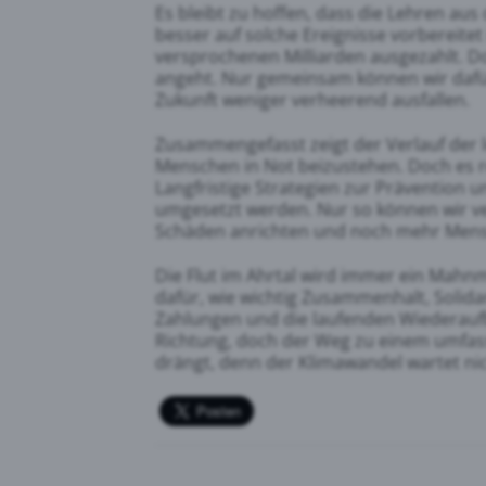
Es bleibt zu hoffen, dass die Lehren au
besser auf solche Ereignisse vorbereitet 
versprochenen Milliarden ausgezahlt. Do
angeht. Nur gemeinsam können wir dafür
Zukunft weniger verheerend ausfallen.
Zusammengefasst zeigt der Verlauf der le
Menschen in Not beizustehen. Doch es re
Langfristige Strategien zur Prävention
umgesetzt werden. Nur so können wir v
Schäden anrichten und noch mehr Mens
Die Flut im Ahrtal wird immer ein Mahnma
dafür, wie wichtig Zusammenhalt, Solida
Zahlungen und die laufenden Wiederaufb
Richtung, doch der Weg zu einem umfass
drängt, denn der Klimawandel wartet nic