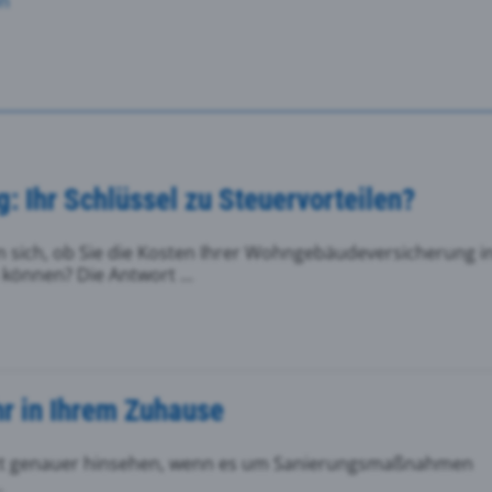
en
 Ihr Schlüssel zu Steuervorteilen?
n sich, ob Sie die Kosten Ihrer Wohngebäudeversicherung i
können? Die Antwort ...
hr in Ihrem Zuhause
zt genauer hinsehen, wenn es um Sanierungsmaßnahmen
.