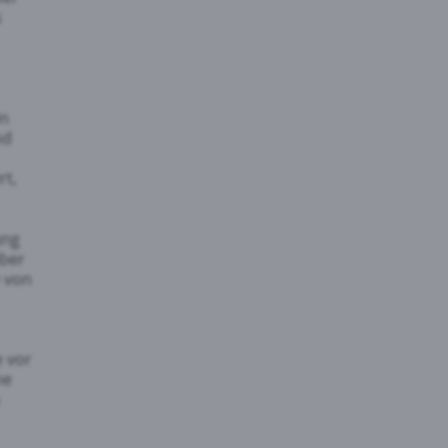
s
in
nd
rt,
ung
aber
e von
e vor
me