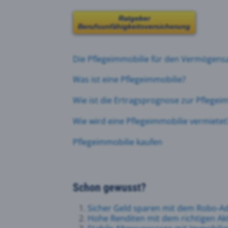
Ratgeber
Berufsunfähigkeitsversicherung
Die Pflegeimmobilie
für den Vermögens
Was ist eine Pflegeimmobilie?
Wie ist die Ertragsprognose zur Pflegei
Wie wird eine Pflegeimmobilie vermietet
Pflegeimmobilie kaufen
Schon gewusst?
Sicher Geld sparen mit dem Robo-Ad
Hohe Renditen mit dem richtigen A