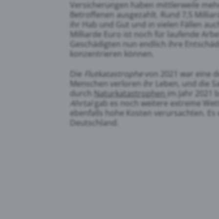
Versicherungen haben mittlerweile mehr
Betroffenen ausgezahlt. Rund 7,5 Milliar
ihr Hab und Gut und in vielen Fällen au
Milliarde Euro ist noch für laufende Arb
Geschädigten nun endlich ihre Entschä
konzentrieren können.
Die
Flutkatastrophe
von 2021 war eine d
Menschen verloren ihr Leben, und die 
durch
Naturkatastrophen
im Jahr 2021 b
Ahrtal
gab es noch weitere extreme Wet
ebenfalls hohe Kosten verursachten. Es w
Deutschland.