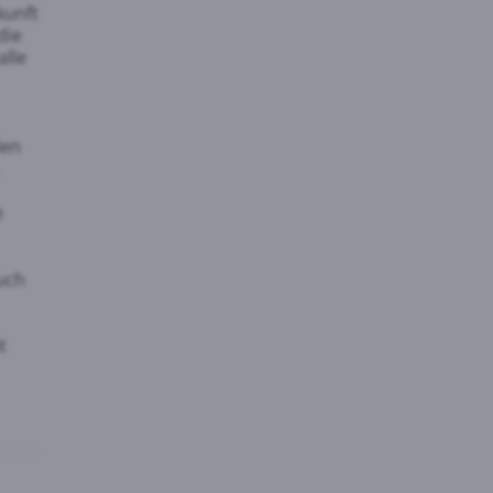
kunft
die
alle
den
e
auch
t