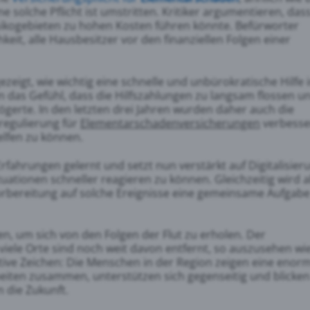
e solche Pflicht ist umstritten. Kritiker argumentieren, das
ikogebieten zu hohen Kosten führen könnte. Befürworter
keit, alle Hausbesitzer vor den finanziellen Folgen einer
ezeigt, wie wichtig eine schnelle und unbürokratische Hilfe 
ten das Gefühl, dass die Hilfszahlungen zu langsam flossen u
ögerte. In den letzten drei Jahren wurden daher auch die
regulierung für
Elementarschadenversicherungen
verbesse
elfen zu können.
fahrungen gelernt und setzt nun verstärkt auf Digitalisier
tuationen schneller reagieren zu können. Gleichzeitig wird 
orbereitung auf solche Ereignisse eine gemeinsame Aufgab
n, um sich von den Folgen der Flut zu erholen. Der
viele Orte sind noch weit davon entfernt, so auszusehen wi
tive Zeichen: Die Menschen in der Region zeigen eine enor
rbeiten zusammen, unterstützen sich gegenseitig und blicken
n die Zukunft.