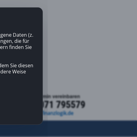
gene Daten (z.
gen, die für
ern finden Sie
dem Sie diesen
andere Weise
Kontakt | Termin vereinbaren
+49 7071 795579
kontakt@finanzlogik.de