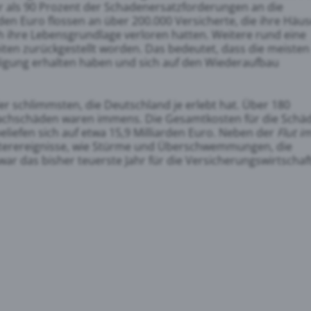
 als 90 Prozent der Schadenersatzforderungen an die
den Euro flossen an über 200.000 Versicherte, die ihre Häus
ch ihre Lebensgrundlage verloren hatten. Weitere rund eine
eiten zurückgestellt worden. Das bedeutet, dass die meisten
digung erhalten haben und sich auf den Wiederaufbau
er schlimmsten, die Deutschland je erlebt hat. Über 180
Sachschäden waren immens. Die Gesamtkosten für die Schä
eliefen sich auf etwa 15,9 Milliarden Euro. Neben der
Flut i
terereignisse, wie Stürme und Überschwemmungen, die
ar das bisher teuerste Jahr für die Versicherungswirtschaft