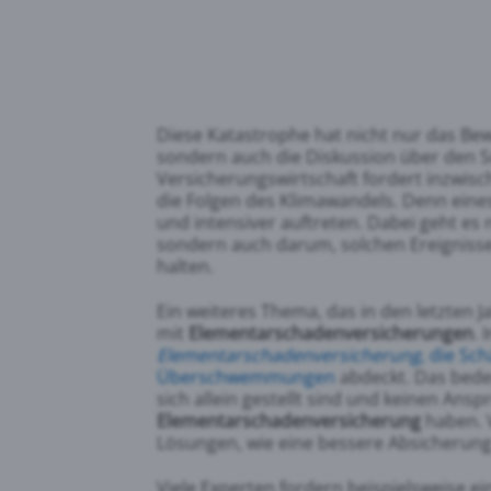
Diese Katastrophe hat nicht nur das Be
sondern auch die Diskussion über den Sc
Versicherungswirtschaft fordert inzwi
die Folgen des Klimawandels. Denn eines
und intensiver auftreten. Dabei geht es
sondern auch darum, solchen Ereigniss
halten.
Ein weiteres Thema, das in den letzten
mit
Elementarschadenversicherungen
. 
Elementarschadenversicherung
, die S
Überschwemmungen
abdeckt. Das bedeu
sich allein gestellt sind und keinen Ans
Elementarschadenversicherung
haben. V
Lösungen, wie eine bessere Absicherung
Viele Experten fordern beispielsweise e