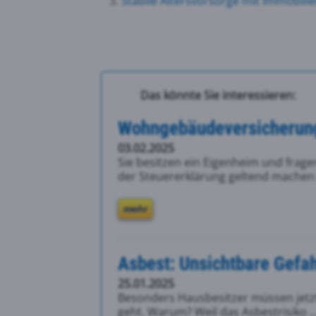
Stabile Altersvorsorge mit Immobili
Das könnte Sie interessieren:
Wohngebäudeversicherung:
03.02.2025
Sie besitzen ein Eigenheim und frage
der Steuererklärung geltend machen 
mehr
Asbest: Unsichtbare Gefa
25.01.2025
Besonders Hausbesitzer müssen jet
geht. Warum? Weil das Asbestrisiko ..