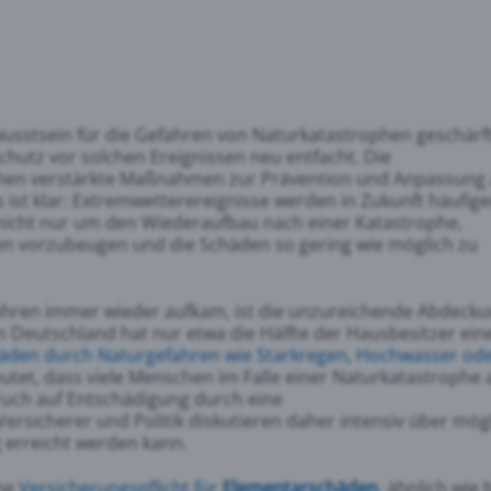
wusstsein für die Gefahren von Naturkatastrophen geschärft
hutz vor solchen Ereignissen neu entfacht. Die
schen verstärkte Maßnahmen zur Prävention und Anpassung
 ist klar: Extremwetterereignisse werden in Zukunft häufige
 nicht nur um den Wiederaufbau nach einer Katastrophe,
en vorzubeugen und die Schäden so gering wie möglich zu
 Jahren immer wieder aufkam, ist die unzureichende Abdeck
In Deutschland hat nur etwa die Hälfte der Hausbesitzer ein
chäden durch Naturgefahren wie Starkregen, Hochwasser od
tet, dass viele Menschen im Falle einer Naturkatastrophe 
pruch auf Entschädigung durch eine
ersicherer und Politik diskutieren daher intensiv über mög
 erreicht werden kann.
ine
Versicherungspflicht für
Elementarschäden
, ähnlich wie 