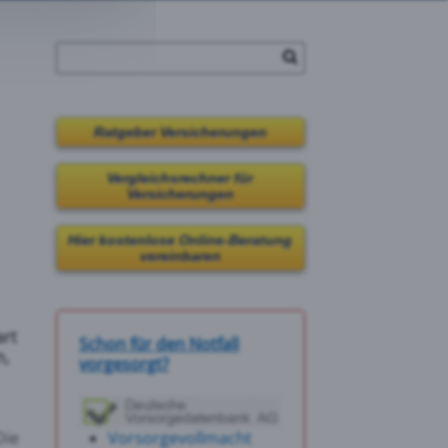
Ratgeber Versicherungen
Vergleichsrechner für
Versicherungen
Hier kostenlose Online-Beratung
vereinbaren
art
Schon für den Notfall
n,
vorgesorgt?
Die
Vorsorgevollmacht