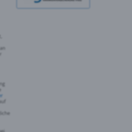
,
 an
r
ung
e
er
auf
liche
bei