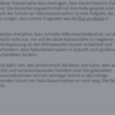
s dieser Katastrophe dazu beitragen, dass Deutschland in Zu
ist. Die Versicherungswirtschaft hat ihre Rolle gespielt und 
ch der Schutz vor Naturkatastrophen ist eine Aufgabe, die 
 sorgen, dass solche Tragödien wie die
Flut im Ahrtal
in
tzten drei Jahre, dass schnelle Hilfe entscheidend ist, um 
icht nicht aus, nur auf die akute Katastrophe zu reagieren.
 und Anpassung an den Klimawandel müssen entwickelt und
erhindern, dass Naturkatastrophen in Zukunft noch größer
chenleben fordern.
l dafür sein, wie zerstörerisch die Natur sein kann, aber 
rität und vorausschauendes Handeln sind. Die geleisteten
aumaßnahmen sind ein wichtiger Schritt in die richtige
enden Schutz vor Naturkatastrophen ist noch lang. Die Zei
ht.