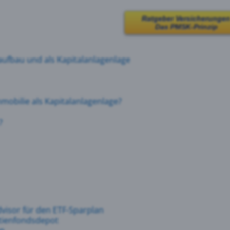
Ratgeber Versicherunge
Das PMSK-Prinzip
aufbau
und
als
Kapitalanlagenlage
mmobilie als Kapitalanlagenlage?
?
visor für den ETF-Sparplan
ktienfondsdepot