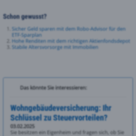
Schon gewusst?
Sicher Geld sparen mit dem Robo-Advisor für den
ETF-Sparplan
Hohe Renditen mit dem richtigen Aktienfondsdepot
Stabile Altersvorsorge mit Immobilien
Das könnte Sie interessieren:
Wohngebäudeversicherung: Ihr
Schlüssel zu Steuervorteilen?
03.02.2025
Sie besitzen ein Eigenheim und fragen sich, ob Sie