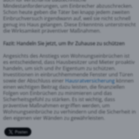
Mindestanforderungen, um Einbrecher abzuschrecken.
Schon heute geben die Täter bei knapp jedem zweiten
Einbruchversuch irgendwann auf, weil sie nicht schnell
genug ins Haus gelangen. Diese Erkenntnis unterstreicht
die Wirksamkeit präventiver Maßnahmen.
Fazit: Handeln Sie jetzt, um Ihr Zuhause zu schützen
Angesichts des Anstiegs von Wohnungseinbrüchen ist
es entscheidend, dass Hausbesitzer und Mieter proaktiv
handeln, um sich und ihr Eigentum zu schützen.
Investitionen in einbruchhemmende Fenster und Türen
sowie der Abschluss einer
Hausratversicherung
können
einen wichtigen Beitrag dazu leisten, die finanziellen
Folgen von Einbrüchen zu minimieren und das
Sicherheitsgefühl zu stärken. Es ist wichtig, dass
präventive Maßnahmen ergriffen werden, um
Wohnungseinbrüche zu verhindern und die Sicherheit in
den eigenen vier Wänden zu gewährleisten.