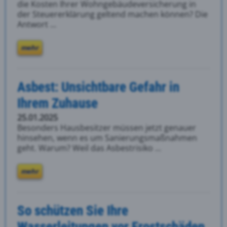
die Kosten Ihrer Wohngebäudeversicherung in
der Steuererklärung geltend machen können? Die
Antwort ...
mehr
Asbest: Unsichtbare Gefahr in
Ihrem Zuhause
25.01.2025
Besonders Hausbesitzer müssen jetzt genauer
hinsehen, wenn es um Sanierungsmaßnahmen
geht. Warum? Weil das Asbestrisiko ...
mehr
So schützen Sie Ihre