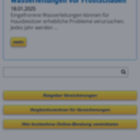
Wasserleitungen vor Frostschäden
18.01.2025
Eingefrorene Wasserleitungen können für
Hausbesitzer erhebliche Probleme verursachen.
Jedes Jahr werden ...
mehr
Ratgeber Versicherungen
Vergleichsrechner für Versicherungen
Hier kostenlose Online-Beratung vereinbaren