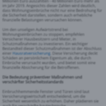
Millionen Euro auszahlten - 40 Millionen Euro mehr als
im Jahr 2019. Angesichts dieser Zahlen wird deutlich,
dass Wohnungseinbrüche nicht nur eine Bedrohung für
die Sicherheit darstellen, sondern auch erhebliche
finanzielle Belastungen verursachen können.
Um den unseligen Aufwärtstrend bei
Wohnungseinbrüchen zu stoppen, empfehlen
Versicherer Hausbesitzern und Mieter, in
Schutzmaßnahmen zu investieren. Ein wichtiger
Bestandteil dieser Schutzmaßnahmen ist der Abschluss
einer
Hausratversicherung
. Diese Versicherung deckt
Schäden an persönlichem Eigentum ab, die durch
Einbrüche verursacht wurden, und bietet somit eine
finanzielle Absicherung für die Betroffenen.
Die Bedeutung präventiver Maßnahmen und
verschärfter Sicherheitsstandards
Einbruchhemmende Fenster und Türen sind laut
Versicherungswirtschaft entscheidend, um die
Sicherheit wesentlich zu erhöhen. Daher plädieren sie
auch für verschärfte bautechnische