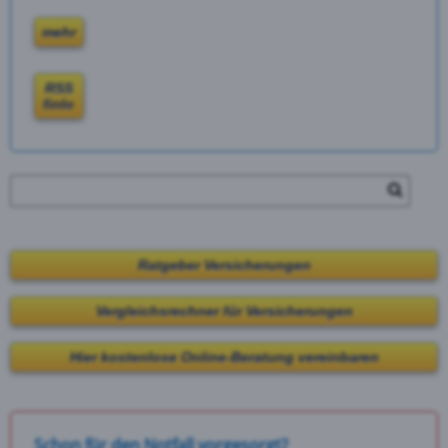
mehr
RSS
finlo
Ratgeber Versicherungen
Vergleichsrechner für Versicherungen
Hier kostenlose Online-Beratung vereinbaren
Schon für den Notfall vorgesorgt?