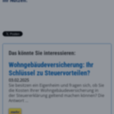
Das könnte Sie interessieren:
Wohngebäudeversicherung: Ihr
Schlüssel zu Steuervorteilen?
03.02.2025
Sie besitzen ein Eigenheim und fragen sich, ob Sie
die Kosten Ihrer Wohngebäudeversicherung in
der Steuererklärung geltend machen können? Die
Antwort ...
mehr