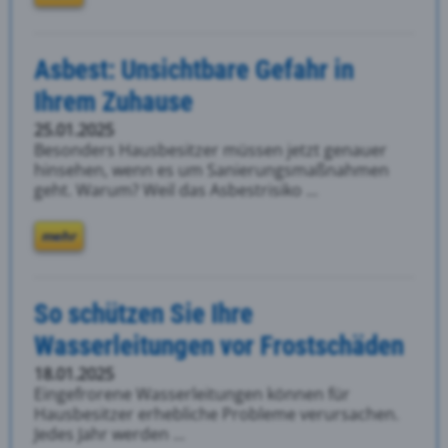
Asbest: Unsichtbare Gefahr in
Ihrem Zuhause
25.01.2025
Besonders Hausbesitzer müssen jetzt genauer
hinsehen, wenn es um Sanierungsmaßnahmen
geht. Warum? Weil das Asbestrisiko ...
mehr
So schützen Sie Ihre
Wasserleitungen vor Frostschäden
18.01.2025
Eingefrorene Wasserleitungen können für
Hausbesitzer erhebliche Probleme verursachen.
Jedes Jahr werden ...