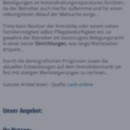
Beteiligungen an Instandhaltungsreparaturen fürchten,
da der Betreiber auch hierfür aufkomme und für einen
reibungslosen Ablauf der Mietsache sorge...
Trete beim Besitzer der Immobilie oder einem nahen
Familienmitglied selbst Pflegebedürftigkeit ein, so
gewähre der Betreiber ein bevorzugtes Belegungsrecht
in einer seiner
Einrichtungen
, was lange Wartezeiten
erspare...
Durch die demografischen Prognosen sowie die
aktuellen Entwicklungen auf dem Immobilienmarkt sei
fest mit stetigen Wertsteigerungen zu rechnen...
Ganzen Artikel lesen - Quelle:
cash-online
Unser Angebot:
Ihr Nutzen: