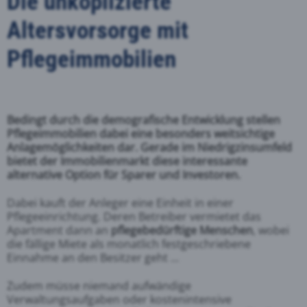
Die unkoplizierte
Altersvorsorge mit
Pflegeimmobilien
Bedingt durch die demografische Entwicklung stellen
Pflegeimmobilien dabei eine besonders weitsichtige
Anlagemöglichkeiten dar. Gerade im Niedrigzinsumfeld
bietet der Immobilienmarkt diese interessante
alternative Option für Sparer und Investoren.
Dabei kauft der Anleger eine Einheit in einer
Pflegeeinrichtung. Deren Betreiber vermietet das
Apartment dann an
pflegebedürftige Menschen
, wobei
die fällige Miete als monatlich festgeschriebene
Einnahme an den Besitzer geht ...
Zudem müsse niemand aufwändige
Verwaltungsaufgaben oder kostenintensive