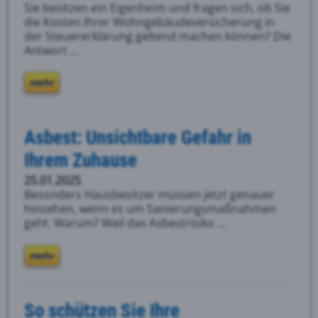
Sie besitzen ein Eigenheim und fragen sich, ob Sie
die Kosten Ihrer Wohngebäudeversicherung in
der Steuererklärung geltend machen können? Die
Antwort ...
mehr
Asbest: Unsichtbare Gefahr in
Ihrem Zuhause
25.01.2025
Besonders Hausbesitzer müssen jetzt genauer
hinsehen, wenn es um Sanierungsmaßnahmen
geht. Warum? Weil das Asbestrisiko ...
mehr
So schützen Sie Ihre