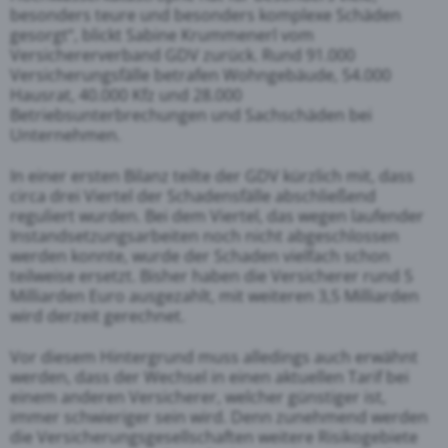
besonders teure und besonders komplexe Schäden
gesorgt“, blickt Sabine Krummenerl vom
Versichererverband GDV zurück. Rund 91.000
Versicherungsfälle betrafen Wohngebäude, 54.000
Hausrat, 40.000 Kfz und 28.000
Betriebsunterbrechungen und Sachschäden bei
Unternehmen.
In einer ersten Bilanz teilte der GDV kürzlich mit, dass
circa drei Viertel der Schadensfälle abschließend
reguliert wurden. Bei dem Viertel, das wegen laufender
Instandsetzungsarbeiten noch nicht abgeschlossen
werden konnte, wurde der Schaden vielfach schon
teilweise ersetzt. Bisher haben die Versicherer rund 5
Milliarden Euro ausgezahlt, mit weiteren 3,5 Milliarden
wird derzeit gerechnet.
Vor diesem Hintergrund muss alledings auch erwähnt
werden, dass der Wechsel in einen aktuellen Tarif bei
einem anderen Versicherer, welcher günstiger ist,
immer schwieriger sein wird. Denn zunehmend werden
die Versicherungsgesellschaften weitere Risikogebiete