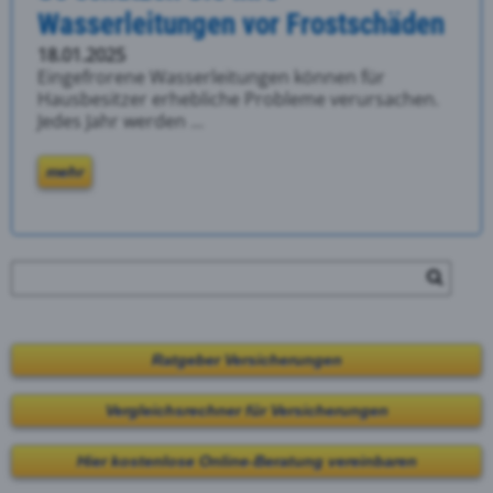
Wasserleitungen vor Frostschäden
18.01.2025
Eingefrorene Wasserleitungen können für
Hausbesitzer erhebliche Probleme verursachen.
Jedes Jahr werden ...
mehr
Ratgeber Versicherungen
Vergleichsrechner für Versicherungen
Hier kostenlose Online-Beratung vereinbaren