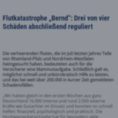
Flutkatastrophe „Bernd“: Drei von vier
Schäden abschließend reguliert
Die verheerenden Fluten, die im Juli letzten Jahres Teile
von Rheinland-Pfalz und Nordrhein-Westfalen
heimgesucht haben, bedeuteten auch für die
Versicherer eine Mammutaufgabe. Schließlich galt es,
möglichst schnell und unbürokratisch Hilfe zu leisten,
und das bei weit über 200.000 in kurzer Zeit gemeldeten
Schadensfällen.
„Wir hatten gleich in den ersten Wochen aus ganz
Deutschland 16.000 interne und rund 2.500 externe
Kräfte wie Gutachter im Einsatz und konnten so schnell
helfen: finanziell, psychologisch und praktisch. Die
Hochwasserkatastrophe hat für besonders viele,