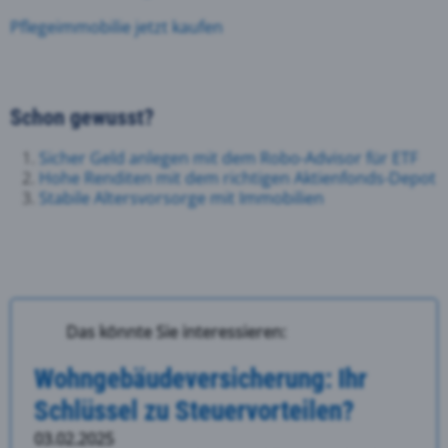
Pflegeimmobilie jetzt kaufen
Schon gewusst?
Sicher Geld anlegen mit dem Robo-Advisor für ETF
Hohe Renditen mit dem richtigen Aktienfonds-Depot
Stabile Altersvorsorge mit Immobilien
Das könnte Sie interessieren:
Wohngebäudeversicherung: Ihr
Schlüssel zu Steuervorteilen?
03.02.2025