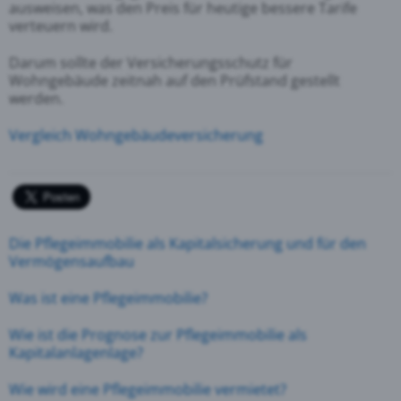
ausweisen, was den Preis für heutige bessere Tarife
verteuern wird.
Darum sollte der Versicherungsschutz für
Wohngebäude zeitnah auf den Prüfstand gestellt
werden.
Vergleich Wohngebäudeversicherung
Die Pflegeimmobilie als Kapitalsicherung und für den
Vermögensaufbau
Was ist eine Pflegeimmobilie?
Wie ist die Prognose zur Pflegeimmobilie als
Kapitalanlagenlage?
Wie wird eine Pflegeimmobilie vermietet?