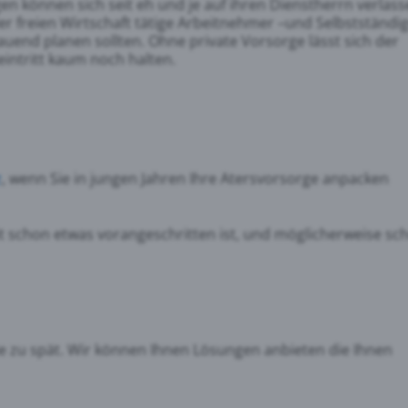
en können sich seit eh und je auf ihren Dienstherrn verlass
 der freien Wirtschaft tätige Arbeitnehmer –und Selbstständi
end planen sollten. Ohne private Vorsorge lässt sich der
intritt kaum noch halten.
z
, wenn Sie in jungen Jahren Ihre Atersvorsorge anpacken
it schon etwas vorangeschritten ist, und möglicherweise sc
nie zu spät. Wir können Ihnen Lösungen anbieten die Ihnen