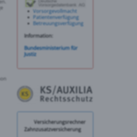
en.
ge
Vorsorgevollmacht
Patientenverfügung
Betreuungsverfügung
Information:
Bundesministerium für
Justiz
hon
Versicherungsrechner
Zahnzusatzversicherung