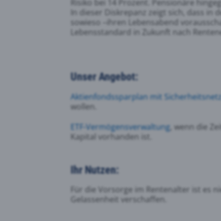
Risiko bei 14 Prozent. Pensionäre hingeg
In dieser Diskrepanz zeigt sich, dass in
sowieso –ihren Lebensabend vorausschau
Lebensstandard in Zukunft nach Rentene
Unser Angebot:
Aktienfondssparplan mit Sicherheitsnet
wollen.
ETF-Vermögensverwaltung
, wenn die Ze
Kapital vorhanden ist.
Ihr Nutzen:
Für die Vorsorge im Rentenalter ist es 
Gelassenheit verschaffen.