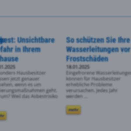
g:
best: Unsichtbare
So schützen Sie Ihre
fahr in Ihrem
Wasserleitungen vor
hause
Frostschäden
01.2025
18.01.2025
onders Hausbesitzer
Eingefrorene Wasserleitunge
sen jetzt genauer
können für Hausbesitzer
sehen, wenn es um
erhebliche Probleme
ierungsmaßnahmen geht.
verursachen. Jedes Jahr
um? Weil das Asbestrisiko
werden ...
mehr
hr