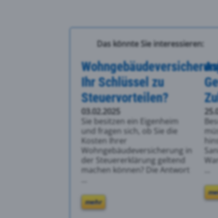
Das könnte Sie interessieren:
Wohngebäudeversicherun
As
Ihr Schlüssel zu
Ge
Steuervorteilen?
Zu
03.02.2025
25.
Sie besitzen ein Eigenheim
Bes
und fragen sich, ob Sie die
müs
Kosten Ihrer
hin
Wohngebäudeversicherung in
San
der Steuererklärung geltend
War
machen können? Die Antwort
...
...
me
mehr