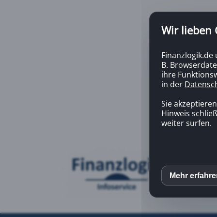
Wir lieben
Finanzlogik.de
B. Browserdate
ihre Funktionsw
in der
Datensc
Sie akzeptiere
Hinweis schließ
weiter surfen.
Mehr erfahr
inCM
Mato