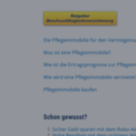
Ratgeber
Berufsunfähigkeitsversicherung
Die Pflegeimmobilie
für den Vermögens
Was ist eine Pflegeimmobilie?
Wie ist die Ertragsprognose zur Pflegei
Wie wird eine Pflegeimmobilie vermietet
Pflegeimmobilie kaufen
Schon gewusst?
Sicher Geld sparen mit dem Robo-Ad
Hohe Renditen mit dem richtigen A