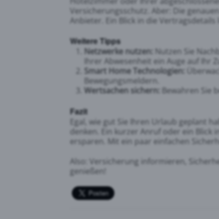
Hotelzimmer oder Ihrer abgeschlossenen
Versicherungsschutz. Aber: Die genaue
Anbieter. Ein Blick in die Vertragsdetails 
Weitere Tipps
Netzwerke nutzen:
Nutzen Sie Nachb
Ihrer Abwesenheit ein Auge auf Ihr 
Smart Home Technologien:
Überwach
Bewegungsmeldern.
Wertsachen sichern:
Bewahren Sie be
Fazit
Egal, wie gut Sie Ihren Urlaub geplant h
denken. Ein kurzer Anruf oder ein Blick
ersparen. Mit ein paar einfachen Siche
Also: Versicherung informieren, Sicher
genießen!