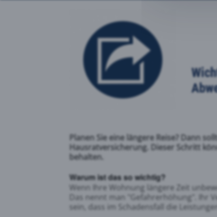
Goog
Yout
Wich
Abwe
Face
Faceb
Planen Sie eine längere Reise? Dann soll
Hausratversicherung. Dieser Schritt kö
behalten.
Goog
Warum ist das so wichtig?
Wenn Ihre Wohnung längere Zeit unbewoh
Das nennt man "Gefahrerhöhung". Ihr Ve
Googl
sein, dass im Schadensfall die Leistunge