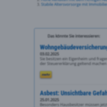
Stabile Altersvorsorge mit Immobili
Das könnte Sie interessieren:
Wohngebäudeversicherung:
03.02.2025
Sie besitzen ein Eigenheim und frage
der Steuererklärung geltend machen 
mehr
Asbest: Unsichtbare Gefa
25.01.2025
Besonders Hausbesitzer müssen jet