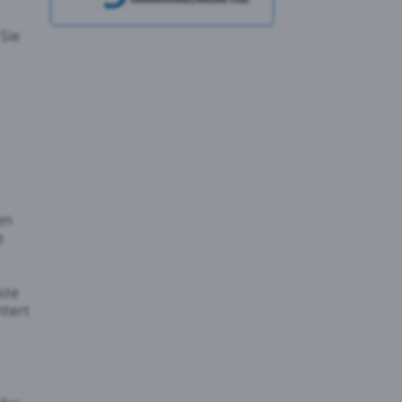
Sie
en
e
ste
htert