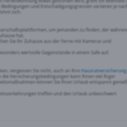
 Ferienwohnung etwas gestohlen wird, greift oft ebenfalls 
n Bedingungen und Entschädigungsgrenzen variieren je nac
lohnt sich.
arschaftsplattformen, um jemanden zu finden, der währen
Zuhause hat.
en Sie Ihr Zuhause aus der Ferne mit Kameras und
sonders wertvolle Gegenstände in einem Safe auf.
aben, vergessen Sie nicht, auch an Ihre
Hausratversicherung
 in die Versicherungsbedingungen kann Ihnen viel Ärger
rheitsmaßnahmen können Sie Ihren Urlaub entspannt genieß
heitsvorkehrungen treffen und den Urlaub unbeschwert