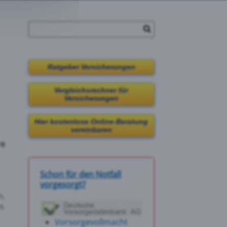
Ratgeber Versicherungen
Vergleichsrechner für
Versicherungen
Hier kostenlose Online-Beratung
vereinbaren
re
Schon für den Notfall
vorgesorgt?
n.
es
Vorsorgevollmacht