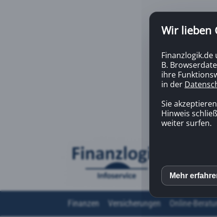
Wir lieben
Finanzlogik.de
B. Browserdate
ihre Funktionsw
in der
Datensc
Sie akzeptiere
Hinweis schließ
weiter surfen.
Mehr erfahr
inCM
Finanzen
Versicherungen
Online-Beratu
Mato