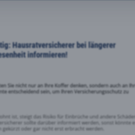
le Fonts
ube
tig: Hausratversicherer bei längerer
senheit informieren!
book
ook Pixel
ten Sie nicht nur an Ihre Koffer denken, sondern auch an Ih
nnte entscheidend sein, um Ihren Versicherungsschutz zu
le Tag Manager
nt ist, steigt das Risiko für Einbrüche und andere Schäde
rsicherer sollte darüber informiert werden, sonst könnte 
e Analytics
n gekürzt oder gar nicht erst erbracht werden.