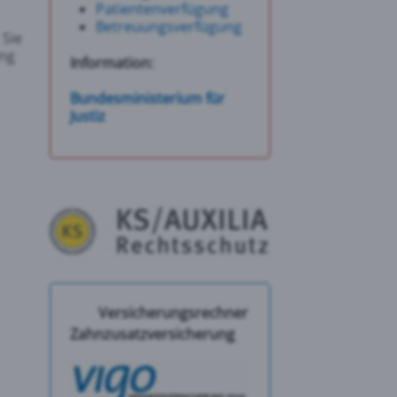
Patientenverfügung
Betreuungsverfügung
 Sie
ung
Information:
Bundesministerium für
Justiz
Versicherungsrechner
Zahnzusatzversicherung