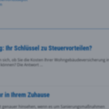
en
 Ihr Schlüssel zu Steuervorteilen?
n sich, ob Sie die Kosten Ihrer Wohngebäudeversicherung i
können? Die Antwort ...
hr in Ihrem Zuhause
zt genauer hinsehen, wenn es um Sanierungsmaßnahmen