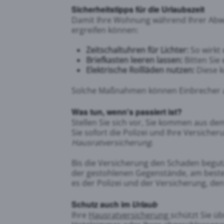
Sicherheitstipps für die Urlaubszeit
Damit Ihre Wohnung während Ihrer Abwes
ergreifen können:
Zeitschaltuhren für Lichter:
So wirkt 
Briefkasten leeren lassen:
Bitten Sie
Elektrische Rollläden nutzen:
Diese k
Solche Maßnahmen können Einbrecher a
Was tun, wenn's passiert ist?
Stellen Sie sich vor, Sie kommen aus d
Sie sofort die Polizei und Ihre Versicher
Hausratversicherung
.
Bis die Versicherung den Schaden begutac
der gestohlenen Gegenstände, am besten
es der Polizei und der Versicherung, de
Schutz auch im
Urlaub
Ihre
Hausratversicherung
schützt Sie ü