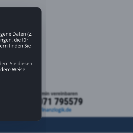
gene Daten (z.
gen, die für
ern finden Sie
dem Sie diesen
andere Weise
Kontakt | Termin vereinbaren
+49 7071 795579
kontakt@finanzlogik.de