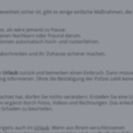
enheit sicher ist, gibt es einige einfache Maßnahmen, die 
es, als wäre jemand zu Hause.
 einen Nachbarn oder Freund darum.
önnen automatisch hoch- und runterfahren.
bschrecken und Ihr Zuhause sicherer machen.
em
Urlaub
zurück und bemerken einen Einbruch. Dann müss
ung informieren. Ohne die Bestätigung der Polizei zahlt kein
htet hat, dürfen Sie nichts verändern. Erstellen Sie eine Li
 ergänzt durch Fotos, Videos und Rechnungen. Das erleic
n Schaden zu beurteilen.
brigens auch im
Urlaub
. Wenn aus Ihrem verschlossenen