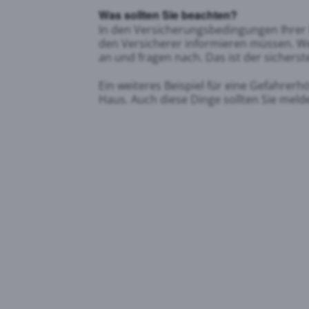
Was sollten Sie beachten?
In den Versicherungsbedingungen Ihrer
den Versicherer informieren müssen. Wen
an und fragen nach. Das ist der sicherst
Ein weiteres Beispiel für eine Gefahrerh
Haus. Auch diese Dinge sollten Sie mel