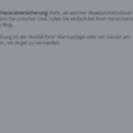
Hausratversicherung
steht, ab welcher Abwesenheitsdauer
n Sie unsicher sind, rufen Sie einfach bei Ihrer Versicher
e Weg.
öhung ist der Ausfall Ihrer Alarmanlage oder ein Gerüst am
den, um Ärger zu vermeiden.