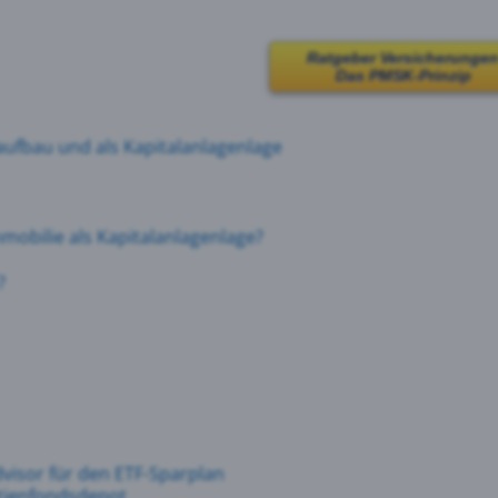
Ratgeber Versicherunge
Das PMSK-Prinzip
aufbau
und
als
Kapitalanlagenlage
mmobilie als Kapitalanlagenlage?
?
visor für den ETF-Sparplan
ktienfondsdepot