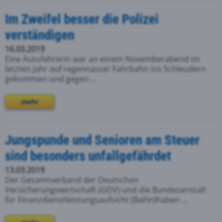
Im Zweifel besser die Polizei
verständigen
16.03.2019
Eine Autofahrerin war an einem Novemberabend im
letzten Jahr auf regennasser Fahrbahn ins Schleudern
gekommen und gegen ...
mehr
Jungspunde und Senioren am Steuer
sind besonders unfallgefährdet
13.03.2019
Der Gesamtverband der Deutschen
Versicherungswirtschaft (GDV) und die Bundesanstalt
für Finanzdienstleistungsaufsicht (BaFin)haben ...