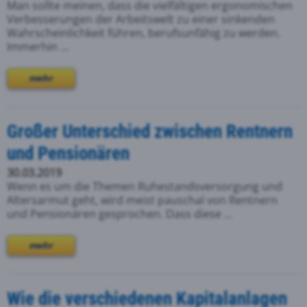
Man sollte meinen, dass die vielfältigen ergonomischen
Verbesserungen der Arbeitswelt zu einer sinkenden
Wahrscheinlichkeit führen, berufsunfähig zu werden.
Immerhin ...
mehr
Großer Unterschied zwischen Rentnern
und Pensionären
30.03.2019
Wenn es um die Themen Ruhestandsversorgung und
Altersarmut geht, wird meist pauschal von Rentnern
und Pensionären gesprochen. Dass diese ...
mehr
Wie die verschiedenen Kapitalanlagen