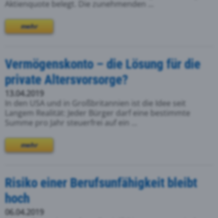
Aktienquote belegt. Die zunehmenden ...
mehr
Vermögenskonto – die Lösung für die
private Altersvorsorge?
13.04.2019
In den USA und in Großbritannien ist die Idee seit
Langem Realität: Jeder Bürger darf eine bestimmte
Summe pro Jahr steuerfrei auf ein ...
mehr
Risiko einer Berufsunfähigkeit bleibt
hoch
06.04.2019