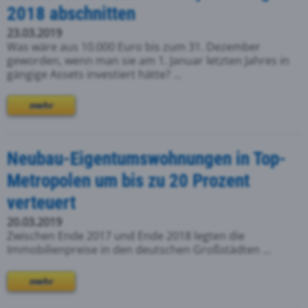
2018 abschnitten
23.03.2019
Was wäre aus 10.000 Euro bis zum 31. Dezember
geworden, wenn man sie am 1. Januar letzten Jahres in
gängige Assets investiert hätte? ...
mehr
Neubau-Eigentumswohnungen in Top-
Metropolen um bis zu 20 Prozent
verteuert
20.03.2019
Zwischen Ende 2017 und Ende 2018 legten die
Immobilienpreise in den deutschen Großstädten ...
mehr