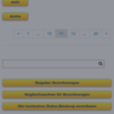
mehr
Archiv
<
1
...
10
11
12
...
20
>
Ratgeber Versicherungen
Vergleichsrechner für Versicherungen
Hier kostenlose Online-Beratung vereinbaren