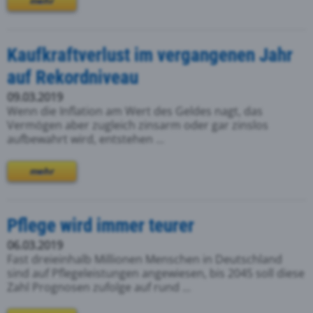
mehr
Kaufkraftverlust im vergangenen Jahr
auf Rekordniveau
09.03.2019
Wenn die Inflation am Wert des Geldes nagt, das
Vermögen aber zugleich zinsarm oder gar zinslos
aufbewahrt wird, entstehen ...
mehr
Pflege wird immer teurer
06.03.2019
Fast dreieinhalb Millionen Menschen in Deutschland
sind auf Pflegeleistungen angewiesen, bis 2045 soll diese
Zahl Prognosen zufolge auf rund ...