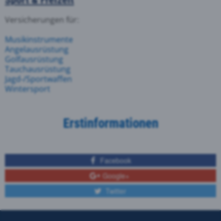
Versicherungen für:
Musikinstrumente
Angelausrüstung
Golfausrüstung
Tauchausrüstung
Jagd-/Sportwaffen
Wintersport
Erstinformationen
Facebook
Google+
Twitter