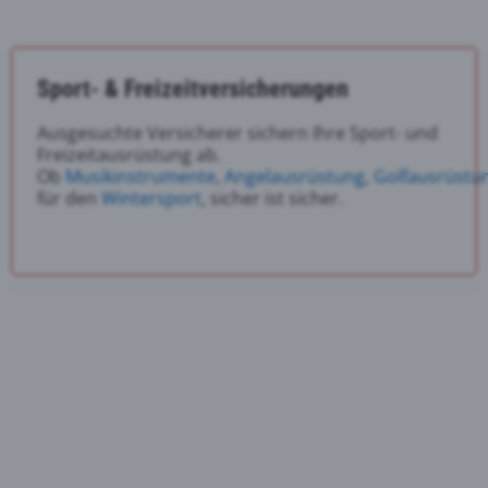
Sport- & Freizeitversicherungen
Ausgesuchte Versicherer sichern Ihre Sport- und
Freizeitausrüstung ab.
Ob
Musikinstrumente
,
Angelausrüstung
,
Golfausrüstu
für den
Wintersport
, sicher ist sicher.