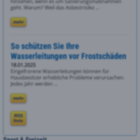
hinsehen, wenn es um Sanierungsmaßnahmen
geht. Warum? Weil das Asbestrisiko ...
mehr
So schützen Sie Ihre
Wasserleitungen vor Frostschäden
18.01.2025
Eingefrorene Wasserleitungen können für
Hausbesitzer erhebliche Probleme verursachen.
Jedes Jahr werden ...
mehr
RSS
finlo
Sport & Freizeit