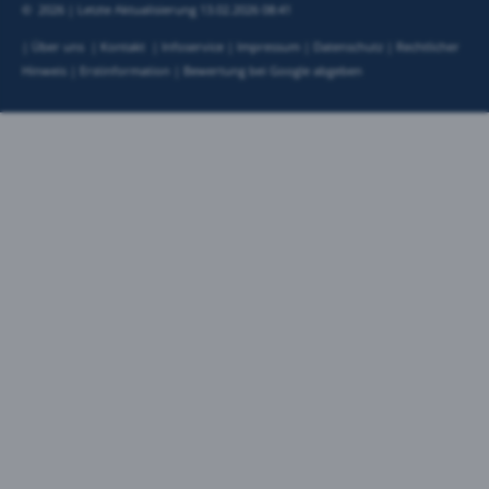
©
2026 |
Letzte Aktualisierung
13.02.2026 08:41
|
Über uns
|
Kontakt
|
Infoservice
|
Impressum
|
Datenschutz
|
Rechtlicher
Hinweis
|
Erstinformation
|
Bewertung bei Google abgeben