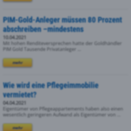
PIM-Gold-Anleger müssen 80 Prozent
abschreiben –mindestens
10.04.2021
Mit hohen Renditeversprechen hatte der Goldhändler
PIM Gold Tausende Privatanleger ...
mehr
Wie wird eine Pflegeimmobilie
vermietet?
04.04.2021
Eigentümer von Pflegeappartements haben also einen
wesentlich geringeren Aufwand als Eigentümer von ...
mehr