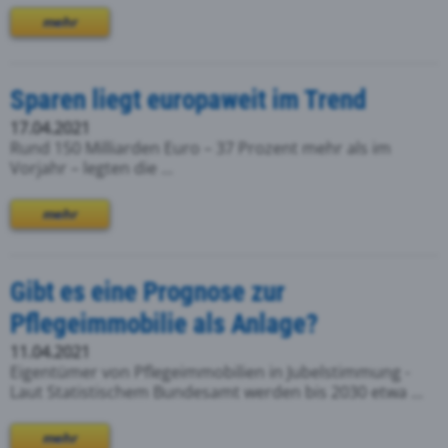
mehr
Sparen liegt europaweit im Trend
17.04.2021
Rund 150 Milliarden Euro – 37 Prozent mehr als im
Vorjahr – legten die ...
mehr
Gibt es eine Prognose zur
Pflegeimmobilie als Anlage?
11.04.2021
Eigentümer von Pflegeimmobilien in Jubelstimmung -
Laut Statistischem Bundesamt werden bis 2030 etwa ...
mehr