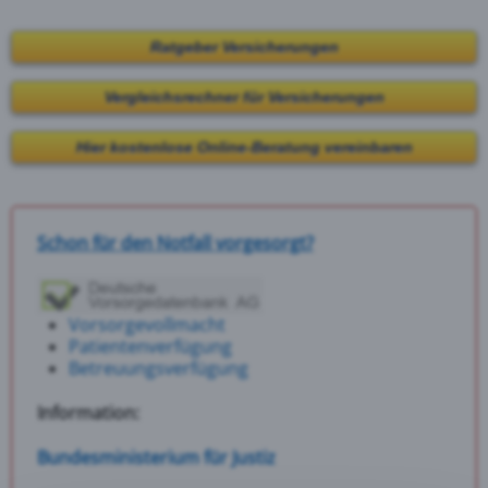
Ratgeber Versicherungen
Vergleichsrechner für Versicherungen
Hier kostenlose Online-Beratung vereinbaren
Schon für den Notfall vorgesorgt?
Vorsorgevollmacht
Patientenverfügung
Betreuungsverfügung
Information:
Bundesministerium für Justiz