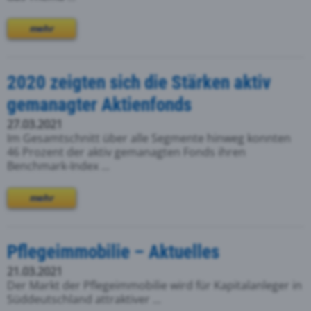
mehr
2020 zeigten sich die Stärken aktiv
gemanagter Aktienfonds
27.03.2021
Im Gesamtschnitt über alle Segmente hinweg konnten
46 Prozent der aktiv gemanagten Fonds ihren
Benchmark-Index ...
mehr
Pflegeimmobilie – Aktuelles
21.03.2021
Der Markt der Pflegeimmobilie wird für Kapitalanleger in
Süddeutschland attraktiver ...