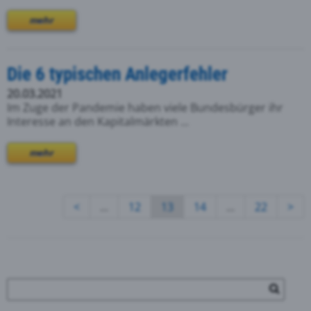
mehr
Die 6 typischen Anlegerfehler
20.03.2021
Im Zuge der Pandemie haben viele Bundesbürger ihr
Interesse an den Kapitalmärkten ...
mehr
<
...
12
13
14
...
22
>