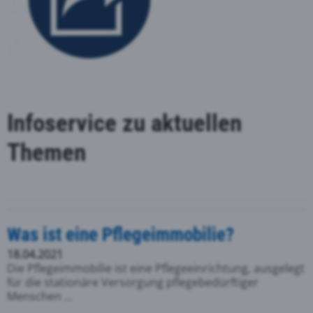
Infoservice zu aktuellen
Themen
Was ist eine Pflegeimmobilie?
18.04.2021
Die Pflegeimmobilie ist eine Pflegeeinrichtung, ausgelegt
für die stationäre Versorgung pflegebedürftiger
Menschen ...