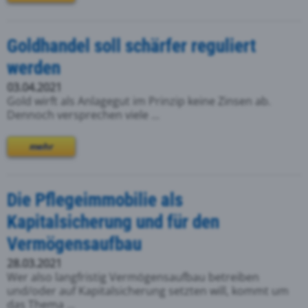
Goldhandel soll schärfer reguliert
werden
03.04.2021
Gold wirft als Anlagegut im Prinzip keine Zinsen ab.
Dennoch versprechen viele ...
mehr
Die Pflegeimmobilie als
Kapitalsicherung und für den
Vermögensaufbau
28.03.2021
Wer also langfristig Vermögensaufbau betreiben
und/oder auf Kapitalsicherung setzten will, kommt um
das Thema ...