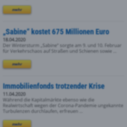
mehr
„Sabine“ kostet 675 Millionen Euro
18.04.2020
Der Wintersturm „Sabine“ sorgte am 9. und 10. Februar
für Verkehrschaos auf Straßen und Schienen sowie ...
mehr
Immobilienfonds trotzender Krise
11.04.2020
Während die Kapitalmärkte ebenso wie die
Realwirtschaft wegen der Corona-Pandemie ungekannte
Turbulenzen durchlaufen, erfreuen ...
mehr