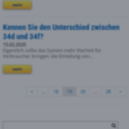
mehr
Kennen Sie den Unterschied zwischen
34d und 34f?
15.02.2020
Eigentlich sollte das System mehr Klarheit für
Verbraucher bringen: die Einteilung von...
mehr
<
...
18
19
20
...
28
>