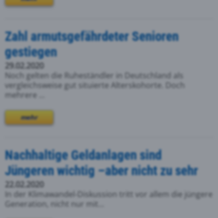
Zahl armutsgefährdeter Senioren
gestiegen
29.02.2020
Noch gelten die Ruheständler in Deutschland als
vergleichsweise gut situierte Alterskohorte. Doch
mehrere ...
mehr
Nachhaltige Geldanlagen sind
Jüngeren wichtig –aber nicht zu sehr
22.02.2020
In der Klimawandel-Diskussion tritt vor allem die jüngere
Generation, nicht nur mit...