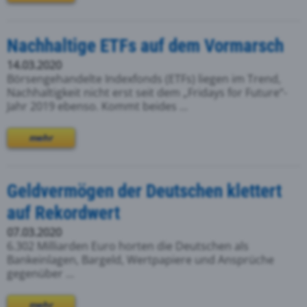
Nachhaltige ETFs auf dem Vormarsch
14.03.2020
Börsengehandelte Indexfonds (ETFs) liegen im Trend,
Nachhaltigkeit nicht erst seit dem „Fridays for Future“-
Jahr 2019 ebenso. Kommt beides ...
mehr
Geldvermögen der Deutschen klettert
auf Rekordwert
07.03.2020
6.302 Milliarden Euro horten die Deutschen als
Bankeinlagen, Bargeld, Wertpapiere und Ansprüche
gegenüber ...
mehr