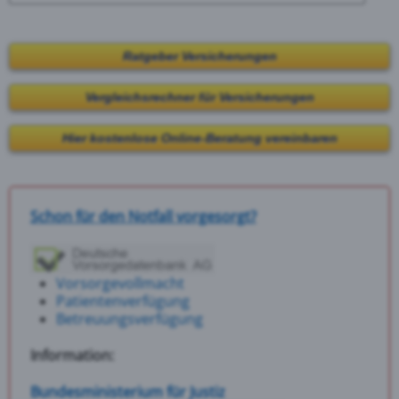
Ratgeber Versicherungen
Vergleichsrechner für Versicherungen
Hier kostenlose Online-Beratung vereinbaren
Schon für den Notfall vorgesorgt?
Vorsorgevollmacht
Patientenverfügung
Betreuungsverfügung
Information:
Bundesministerium für Justiz