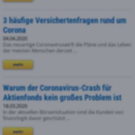
3 häufige Versichertenfragen rund um
Corona
04.04.2020
Das neuartige Coronaviruswirft die Pläne und das Leben
der meisten Menschen derzeit ...
mehr
Warum der Coronavirus-Crash für
Aktienfonds kein großes Problem ist
18.03.2020
In der aktuellen Börsensituation sind die Kunden von
finanzlogik davor geschützt ...
mehr