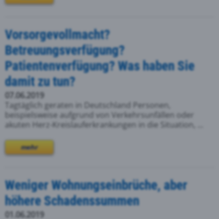
Vorsorgevollmacht?
Betreuungsverfügung?
Patientenverfügung? Was haben Sie
damit zu tun?
07.06.2019
Tagtäglich geraten in Deutschland Personen,
beispielsweise aufgrund von Verkehrsunfällen oder
akuten Herz-Kreislauferkrankungen in die Situation, ...
mehr
Weniger Wohnungseinbrüche, aber
höhere Schadenssummen
01.06.2019