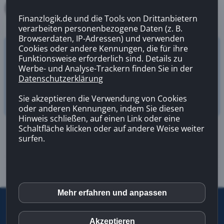
Finanzlogik.de und die Tools von Drittanbietern
verarbeiten personenbezogene Daten (z. B.
Browserdaten, IP-Adressen) und verwenden
Cookies oder andere Kennungen, die für ihre
Versicherungsrechner
Funktionsweise erforderlich sind. Details zu
Zahnzusatzversicherung
Werbe- und Analyse-Trackern finden Sie in der
Datenschutzerklärung
Sie akzeptieren die Verwendung von Cookies
oder anderen Kennungen, indem Sie diesen
Hinweis schließen, auf einen Link oder eine
Schaltfläche klicken oder auf andere Weise weiter
surfen.
Mehr erfahren und anpassen
inCMS
©
2026 |
Letzte Aktualisierung
13.02.2026 08:41
|
Über uns
|
Kontakt
|
Infoservice
|
Impressum
|
Datenschutz
|
Rechtlicher
Akzeptieren