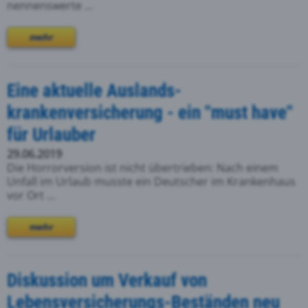
nennenswerte ...
mehr
Eine aktuelle Auslands-
krankenversicherung - ein "must have"
für Urlauber
29.06.2019
Die Horrorversion ist nicht übertrieben: Nach einem
Unfall im Urlaub musste ein Deutscher im Krankenhaus
vor Ort ...
mehr
Diskussion um Verkauf von
Lebensversicherungs-Beständen neu