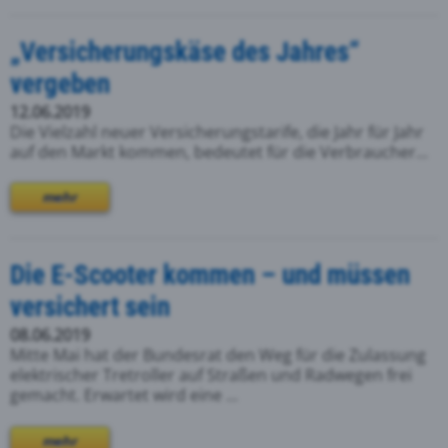
„Versicherungskäse des Jahres“
vergeben
12.06.2019
Die Vielzahl neuer Versicherungstarife, die Jahr für Jahr
auf den Markt kommen, bedeutet für die Verbraucher...
mehr
Die E-Scooter kommen – und müssen
versichert sein
08.06.2019
Mitte Mai hat der Bundesrat den Weg für die Zulassung
elektrischer Tretroller auf Straßen und Radwegen frei
gemacht. Erwartet wird eine ...
mehr