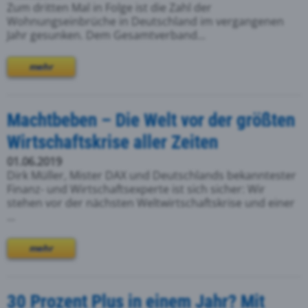
Zum dritten Mal in Folge ist die Zahl der
Wohnungseinbrüche in Deutschland im vergangenen
Jahr gesunken. Dem Gesamtverband...
mehr
Machtbeben – Die Welt vor der größten
Wirtschaftskrise aller Zeiten
01.06.2019
Dirk Müller, Mister DAX und Deutschlands bekanntester
Finanz- und Wirtschaftsexperte ist sich sicher: Wir
stehen vor der nächsten Weltwirtschaftskrise und einer
...
mehr
30 Prozent Plus in einem Jahr? Mit