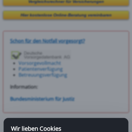
Vergleichsrechner für Versicherungen
Hier kostenlose Online-Beratung vereinbaren
Schon für den Notfall vorgesorgt?
Vorsorgevollmacht
Patientenverfügung
Betreuungsverfügung
Information:
Bundesministerium für Justiz
Wir lieben Cookies