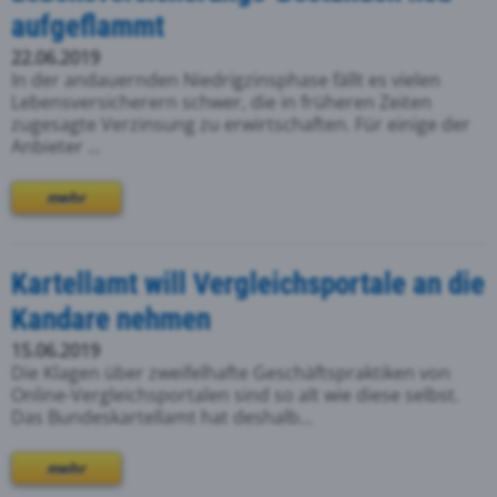
aufgeflammt
22.06.2019
In der andauernden Niedrigzinsphase fällt es vielen
Lebensversicherern schwer, die in früheren Zeiten
zugesagte Verzinsung zu erwirtschaften. Für einige der
Anbieter ...
mehr
Kartellamt will Vergleichsportale an die
Kandare nehmen
15.06.2019
Die Klagen über zweifelhafte Geschäftspraktiken von
Online-Vergleichsportalen sind so alt wie diese selbst.
Das Bundeskartellamt hat deshalb...
mehr