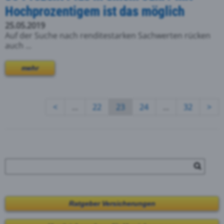
Hochprozentigem ist das möglich
25.05.2019
Auf der Suche nach renditestarken Sachwerten rücken
auch ...
mehr
<
...
22
23
24
...
32
>
Ratgeber Versicherungen