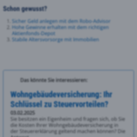
Schon gewusst?
Sicher Geld anlegen mit dem Robo-Advisor
Hohe Gewinne erhalten mit dem richtigen
Aktienfonds-Depot
Stabile Altersvorsorge mit Immobilien
Das könnte Sie interessieren:
Wohngebäudeversicherung: Ihr
Schlüssel zu Steuervorteilen?
03.02.2025
Sie besitzen ein Eigenheim und fragen sich, ob Sie
die Kosten Ihrer Wohngebäudeversicherung in
der Steuererklärung geltend machen können? Die