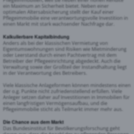
Pflegeimmobilien, weil sie neben einer hohen Rendite
ein Maximum an Sicherheit bietet. Neben einer
optimalen Altersabsicherung stellt der Kauf einer
Pflegeimmobilie eine verantwortungsvolle Investition in
einen Markt mit stark wachsender Nachfrage dar.
Kalkulierbare Kapitalbindung
Anders als bei der klassischen Vermietung von
Eigentumswohnungen sind Risiken wie Mietminderung
oder Leerstand durch einen Pachtvertrag mit dem
Betreiber der Pflegeeinrichtung abgedeckt. Auch die
Verwaltung sowie der Großteil der Instandhaltung liegt
in der Verantwortung des Betreibers.
Viele klassische Anlageformen können mindestens einen
der o.g. Punkte nicht zufriedenstellend erfüllen. Viele
Anleger setzen daher auf Investitionen in Immobilien für
einen langfristigen Vermögensaufbau, und die
Pflegeimmobilie sticht als Teilmarkt immer mehr aus.
Die Chance aus dem Markt
Das Bundesinstitut für Bevölkerungsforschung geht