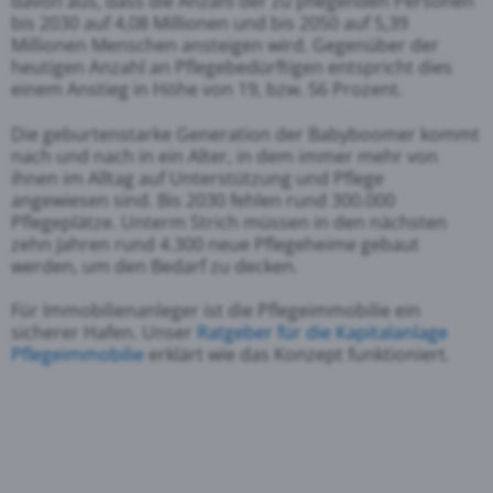
davon aus, dass die Anzahl der zu pflegenden Personen
bis 2030 auf 4,08 Millionen und bis 2050 auf 5,39
Millionen Menschen ansteigen wird. Gegenüber der
heutigen Anzahl an Pflegebedürftigen entspricht dies
einem Anstieg in Höhe von 19, bzw. 56 Prozent.
Die geburtenstarke Generation der Babyboomer kommt
nach und nach in ein Alter, in dem immer mehr von
ihnen im Alltag auf Unterstützung und Pflege
angewiesen sind. Bis 2030 fehlen rund 300.000
Pflegeplätze. Unterm Strich müssen in den nächsten
zehn Jahren rund 4.300 neue Pflegeheime gebaut
werden, um den Bedarf zu decken.
Für Immobilienanleger ist die Pflegeimmobilie ein
sicherer Hafen. Unser
Ratgeber für die Kapitalanlage
Pflegeimmobilie
erklärt wie das Konzept funktioniert.