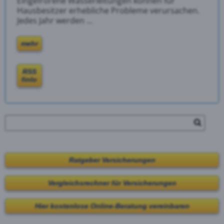
Eingefrorene Wasserleitungen können für
Hausbesitzer erhebliche Probleme verursachen.
Jedes Jahr werden ...
mehr
RSS
finlo
Ratgeber Versicherungen
Vergleichsrechner für Versicherungen
Hier kostenlose Online-Beratung vereinbaren