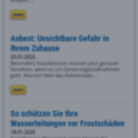
Antwort ...
mehr
Asbest: Unsichtbare Gefahr in
Ihrem Zuhause
25.01.2025
Besonders Hausbesitzer müssen jetzt genauer
hinsehen, wenn es um Sanierungsmaßnahmen
geht. Warum? Weil das Asbestrisiko ...
mehr
So schützen Sie Ihre
Wasserleitungen vor Frostschäden
18.01.2025