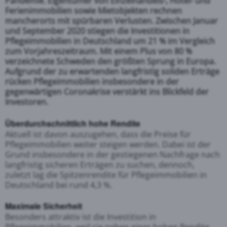
Pandemie. Eigentümer von Einzelhandels-, Hotel- und
Ferienimmobilien sowie Mietobjekten rechnen
mancherorts mit spürbaren Verlusten.
Zwischen Januar
und September 2020 stiegen die Investitionen in
Pflegeimmobilien in Deutschland um 21 % im Vergleich
zum Vorjahreszeitraum. Mit einem Plus von 80 %
verzeichnete Schweden den größten Sprung in Europa.
Aufgrund der zu erwartenden langfristig soliden Erträge
rücken Pflegeimmobilien insbesondere in der
gegenwärtigen Coronakrise verstärkt ins Blickfeld der
Investoren.
Überdurchschnittlich hohe Rendite
Aktuell ist davon auszugehen, dass die Preise für
Pflegeimmobilien weiter steigen werden. Dabei ist der
Grund insbesondere in der gestiegenen Nachfrage nach
langfristig sicheren Erträgen zu suchen, dennoch,
zuletzt lag die Spitzenrendite für Pflegeimmobilien in
Deutschland bei rund 4,3 %.
Maximale Sicherheit
Besonders attraktiv ist die Investition in