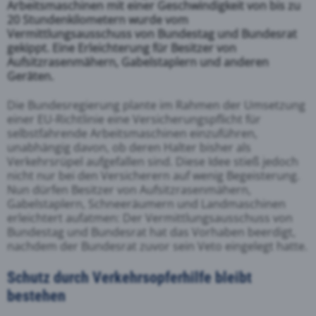
Arbeitsmaschinen mit einer Geschwindigkeit von bis zu
20 Stundenkilometern wurde vom
Vermittlungsausschuss von Bundestag und Bundesrat
gekippt. Eine Erleichterung für Besitzer von
Aufsitzrasenmähern, Gabelstaplern und anderen
Geräten.
Die Bundesregierung plante im Rahmen der Umsetzung
einer EU-Richtlinie eine Versicherungspflicht für
selbstfahrende Arbeitsmaschinen einzuführen,
unabhängig davon, ob deren Halter bisher als
Verkehrsrüpel aufgefallen sind. Diese Idee stieß jedoch
nicht nur bei den Versicherern auf wenig Begeisterung.
Nun dürfen Besitzer von Aufsitzrasenmähern,
Gabelstaplern, Schneeräumern und Landmaschinen
erleichtert aufatmen: Der Vermittlungsausschuss von
Bundestag und Bundesrat hat das Vorhaben beerdigt,
nachdem der Bundesrat zuvor sein Veto eingelegt hatte.
Schutz durch Verkehrsopferhilfe bleibt
bestehen