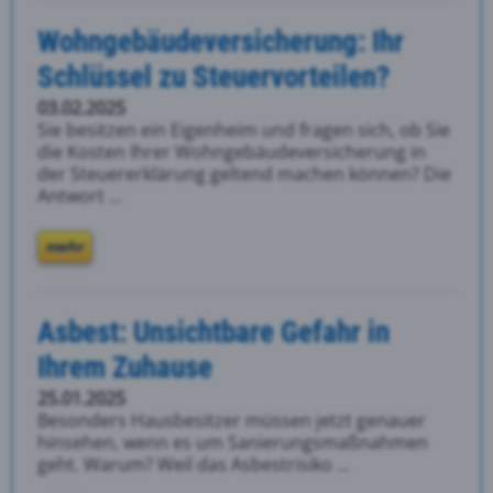
Wohngebäudeversicherung: Ihr
Schlüssel zu Steuervorteilen?
03.02.2025
Sie besitzen ein Eigenheim und fragen sich, ob Sie
die Kosten Ihrer Wohngebäudeversicherung in
der Steuererklärung geltend machen können? Die
Antwort ...
mehr
Asbest: Unsichtbare Gefahr in
Ihrem Zuhause
25.01.2025
Besonders Hausbesitzer müssen jetzt genauer
hinsehen, wenn es um Sanierungsmaßnahmen
geht. Warum? Weil das Asbestrisiko ...