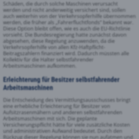
Schäden, die durch solche Maschinen verursacht
werden und nicht anderweitig versichert sind, sollen
auch weiterhin von der Verkehrsopferhilfe übernommen
werden, die früher als „Fahrerfluchtfonds“ bekannt war.
Diese Option bleibt offen, wie es auch die EU-Richtlinie
vorsieht. Die Bundesregierung hatte zunächst davon
abgesehen, diese Regelung anzuwenden, da die
Verkehrsopferhilfe von allen Kfz-Haftpflicht-
Beitragszahlern finanziert wird. Dadurch müssten alle
Kollektiv für die Halter selbstfahrender
Arbeitsmaschinen aufkommen.
Erleichterung für Besitzer selbstfahrender
Arbeitsmaschinen
Die Entscheidung des Vermittlungsausschusses bringt
eine erhebliche Erleichterung für Besitzer von
Aufsitzrasenmähern und anderen selbstfahrenden
Arbeitsmaschinen mit sich. Die geplante
Versicherungspflicht hätte für viele zusätzliche Kosten
und administrativen Aufwand bedeutet. Durch den
Rückzug dieser Regelung können sie nun aufatmen und