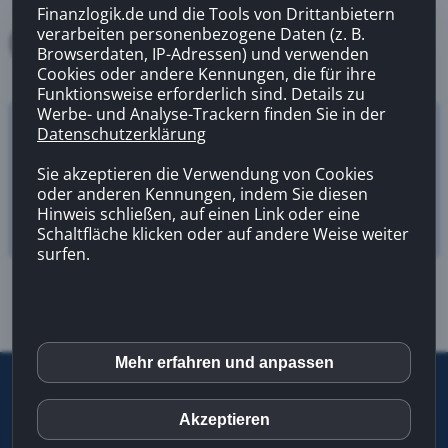
Finanzlogik.de und die Tools von Drittanbietern
verarbeiten personenbezogene Daten (z. B.
Browserdaten, IP-Adressen) und verwenden
Cookies oder andere Kennungen, die für ihre
Funktionsweise erforderlich sind. Details zu
Werbe- und Analyse-Trackern finden Sie in der
Datenschutzerklärung
Versicherungsrechner
Zahnzusatzversicherung
Sie akzeptieren die Verwendung von Cookies
oder anderen Kennungen, indem Sie diesen
Hinweis schließen, auf einen Link oder eine
Schaltfläche klicken oder auf andere Weise weiter
surfen.
Mehr erfahren und anpassen
inCMS
©
2026 |
Letzte Aktualisierung
13.02.2026 08:41
|
Über uns
|
Kontakt
|
Infoservice
|
Impressum
|
Datenschutz
|
Rechtlicher
Akzeptieren
Matomo (Piwik)
Hinweis
|
Erstinformation
|
Bewertung bei Google abgeben