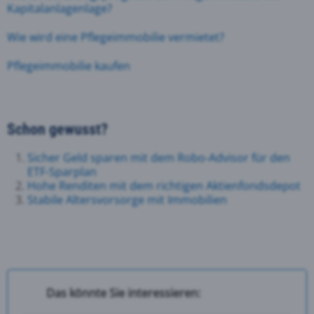
Kapitalanlagenlage?
Wie wird eine Pflegeimmobilie vermietet?
Pflegeimmobilie kaufen
Schon gewusst?
Sicher Geld sparen mit dem Robo-Advisor für den
ETF-Sparplan
Hohe Renditen mit dem richtigen Aktienfondsdepot
Stabile Altersvorsorge mit Immobilien
Das könnte Sie interessieren: