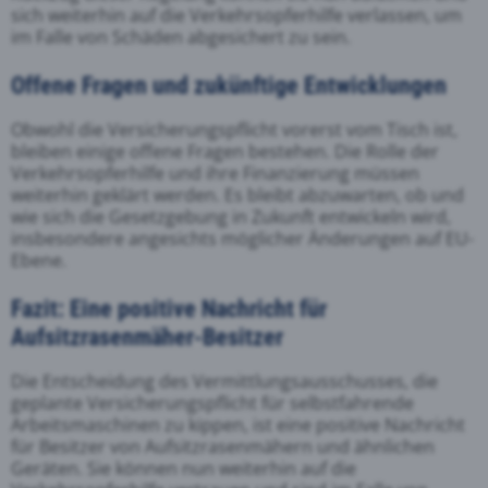
sich weiterhin auf die Verkehrsopferhilfe verlassen, um
im Falle von Schäden abgesichert zu sein.
Offene Fragen und zukünftige Entwicklungen
Obwohl die Versicherungspflicht vorerst vom Tisch ist,
bleiben einige offene Fragen bestehen. Die Rolle der
Verkehrsopferhilfe und ihre Finanzierung müssen
weiterhin geklärt werden. Es bleibt abzuwarten, ob und
wie sich die Gesetzgebung in Zukunft entwickeln wird,
insbesondere angesichts möglicher Änderungen auf EU-
Ebene.
Fazit: Eine positive Nachricht für
Aufsitzrasenmäher-Besitzer
Die Entscheidung des Vermittlungsausschusses, die
geplante Versicherungspflicht für selbstfahrende
Arbeitsmaschinen zu kippen, ist eine positive Nachricht
für Besitzer von Aufsitzrasenmähern und ähnlichen
Geräten. Sie können nun weiterhin auf die