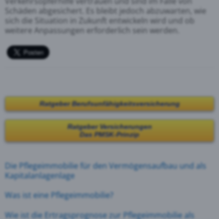
Verkehrsopferhilfe vertrauen und sind im Falle von
Schäden abgesichert. Es bleibt jedoch abzuwarten, wie
sich die Situation in Zukunft entwickeln wird und ob
weitere Anpassungen erforderlich sein werden.
Ratgeber Berufsunfähigkeitsversicherung
Ratgeber Versicherungen
Das PMSK-Prinzip
Die Pflegeimmobilie
für den Vermögensaufbau
und
als
Kapitalanlagenlage
Was ist eine Pflegeimmobilie?
Wie ist die Ertragsprognose zur Pflegeimmobilie als