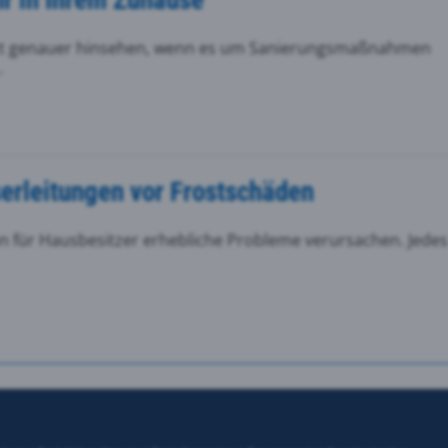
zt genauer hinsehen, wenn es um Sanierungsmaßnahmen
.
erleitungen vor Frostschäden
 für Hausbesitzer erhebliche Probleme verursachen. Jedes