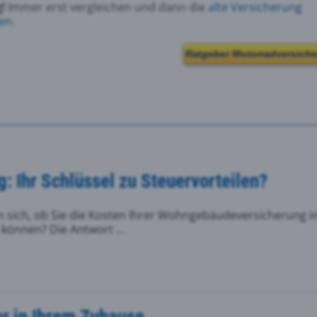
g!
Immer erst vergleichen und dann die
alte Versicherung
en
.
Ratgeber Motorradversich
 Ihr Schlüssel zu Steuervorteilen?
n sich, ob Sie die Kosten Ihrer Wohngebäudeversicherung i
können? Die Antwort ...
hr in Ihrem Zuhause