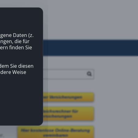
gene Daten (z.
gen, die für
ern finden Sie
dem Sie diesen
andere Weise
Ratgeber Versicherungen
e
ad
Vergleichsrechner für
Versicherungen
Hier kostenlose Online-Beratung
r.
vereinbaren