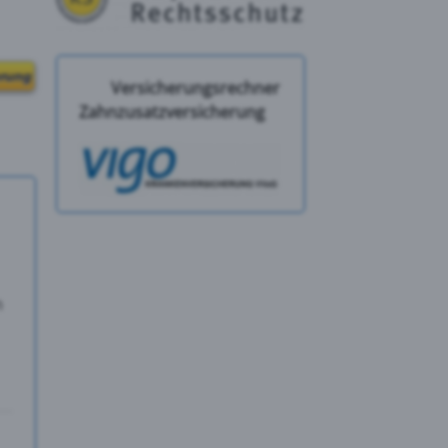
erung
Versicherungsrechner
Zahnzusatzversicherung
n