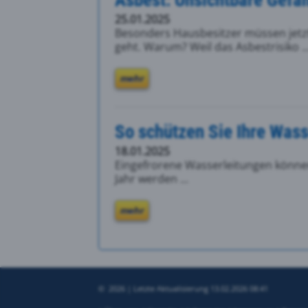
25.01.2025
Besonders Hausbesitzer müssen jet
geht. Warum? Weil das Asbestrisiko ..
mehr
So schützen Sie Ihre Wass
18.01.2025
Eingefrorene Wasserleitungen können
Jahr werden ...
mehr
©
2026 |
Letzte Aktualisierung
13.02.2026 08:41