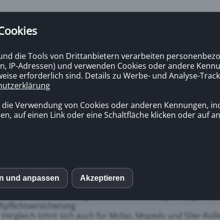
 Cookies
 und die Tools von Drittanbietern verarbeiten personenbezo
n, IP-Adressen) und verwenden Cookies oder andere Kennun
eise erforderlich sind. Details zu Werbe- und Analyse-Track
ng
Immobilien
Kontakt
hutzerklärung
günstige Motorradversicherung
n die Verwendung von Cookies oder anderen Kennungen, in
en, auf einen Link oder eine Schaltfläche klicken oder auf 
das Wichtigste
t einem Vergleich verschiedener
Versicherungen
können Si
derte von Euro sparen. Dabei ist es egal ob Sie ein Motorr
en und anpassen
Akzeptieren
S
u anmelden oder den Versicherer wechseln wollen.
e Teilkaskoversicherung ist die sinnvollste Ergänzung zur
tpflichtversicherung
mo (Piwik)
 Vergleich lohnt sich auch für Mofas, Mopeds und 50er-Rolle