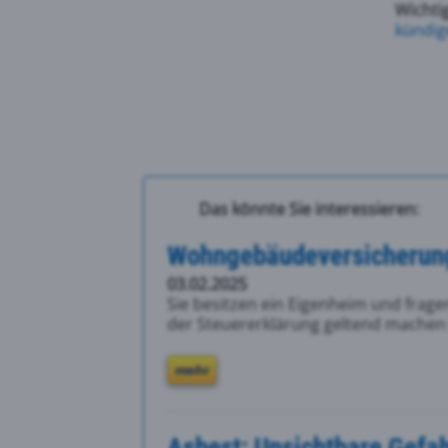
Wichti
kündig
Das könnte Sie interessieren:
Wohngebäudeversicherung:
03.02.2025
Sie besitzen ein Eigenheim und frage
der Steuererklärung geltend machen 
mehr
Asbest: Unsichtbare Gefa