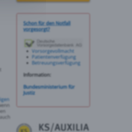
Schon für den Notfall
vorgesorgt?
Vorsorgevollmacht
Patientenverfügung
Betreuungsverfügung
t
Information:
Bundesministerium für
Justiz
igen
 wenn
ben
 auch