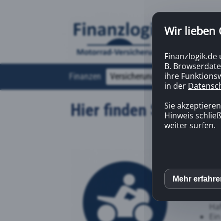
Wir lieben
Finanzlogik.de
B. Browserdate
ihre Funktionsw
Finanzen
Versicherungen
Online-Beratu
in der
Datensc
Hier finden Sie eine 
Sie akzeptiere
Hinweis schließ
weiter surfen.
Kurz 
Mi
hun
Mehr erfahr
inCM
ne
Ein
Haf
Mato
Ein