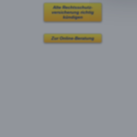
Alte Rechtsschutz-
versicherung richtig
kündigen
Goog
Zur Online-Beratung
Yout
Face
Faceb
Goog
Googl