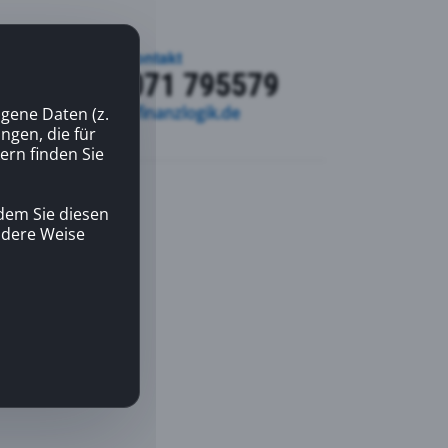
Kontakt
+49 7071 795579
kontakt@finanzlogik.de
gene Daten (z.
gen, die für
ern finden Sie
versicherung
dem Sie diesen
andere Weise