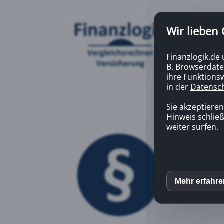
Wir lieben
Finanzlogik.de
B. Browserdate
ihre Funktionsw
in der
Datensc
Hier finden
Sie akzeptiere
Hinweis schließ
weiter surfen.
Mehr erfahr
inCM
Mato