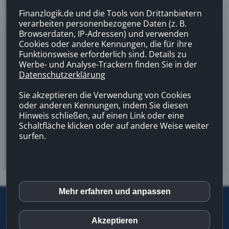
Finanzlogik.de und die Tools von Drittanbietern
verarbeiten personenbezogene Daten (z. B.
Browserdaten, IP-Adressen) und verwenden
Cookies oder andere Kennungen, die für ihre
Funktionsweise erforderlich sind. Details zu
Werbe- und Analyse-Trackern finden Sie in der
Datenschutzerklärung
Sie akzeptieren die Verwendung von Cookies
oder anderen Kennungen, indem Sie diesen
Hinweis schließen, auf einen Link oder eine
Schaltfläche klicken oder auf andere Weise weiter
surfen.
Mehr erfahren und anpassen
inCMS
©
2026 |
Letzte Aktualisierung
13.02.2026 08:41
|
Über uns
|
Kontakt
|
Infoservice
|
Impressum
|
Datenschutz
|
Rechtlicher
Akzeptieren