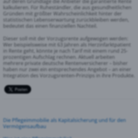
auf deren Grundlage die Anbieter die garantierte Rente
kalkulieren. Für Ruheständler, die aus gesundheitlichen
Gründen mit größter Wahrscheinlichkeit hinter der
statistischen Lebenserwartung zurückbleiben werden,
bedeutet das einen finanziellen Nachteil.
Dieser soll mit der Vorzugsrente aufgewogen werden:
Wer beispielsweise mit 63 Jahren als Herzinfarktpatient
in Rente geht, könnte je nach Tarif mit einem rund 25-
prozentigen Aufschlag rechnen. Aktuell arbeiten
mehrere private deutsche Rentenversicherer – bisher
haben nur zwei ein entsprechendes Angebot – an einer
Integration des Vorzugsrenten-Prinzips in ihre Produkte.
Die Pflegeimmobilie als Kapitalsicherung und für den
Vermögensaufbau