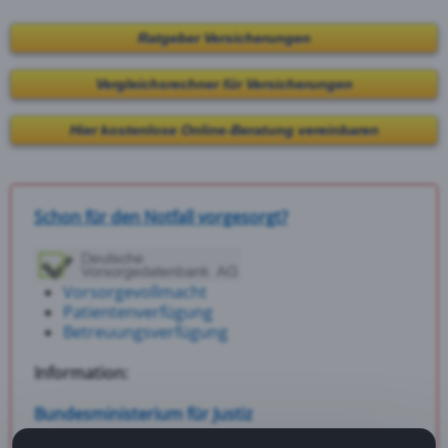
Ratgeber Versicherungen
Vergleichsrechner für Versicherungen
Hier kostenlose Online-Beratung vereinbaren
Schon für den Notfall vorgesorgt?
Vorsorgevollmacht
Patientenverfügung
Betreuungsverfügung
Information:
Bundesministerium für Justiz