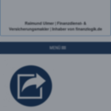
Raimund Ulmer | Finanzdienst- &
Versicherungsmakler | Inhaber von finanzlogik.de
MENÜ