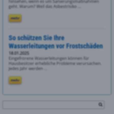
hinsehen, wenn es um Sanierungsmaßnahmen
geht. Warum? Weil das Asbestrisiko ...
mehr
So schützen Sie Ihre
Wasserleitungen vor Frostschäden
18.01.2025
Eingefrorene Wasserleitungen können für
Hausbesitzer erhebliche Probleme verursachen.
Jedes Jahr werden ...
mehr