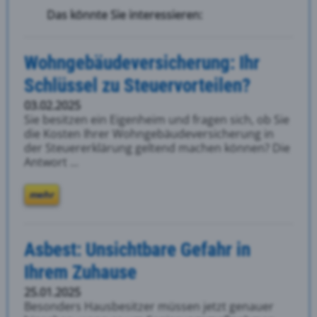
Das könnte Sie interessieren:
Wohngebäudeversicherung: Ihr
Schlüssel zu Steuervorteilen?
03.02.2025
Sie besitzen ein Eigenheim und fragen sich, ob Sie
die Kosten Ihrer Wohngebäudeversicherung in
der Steuererklärung geltend machen können? Die
Antwort ...
mehr
Asbest: Unsichtbare Gefahr in
Ihrem Zuhause
25.01.2025
Besonders Hausbesitzer müssen jetzt genauer