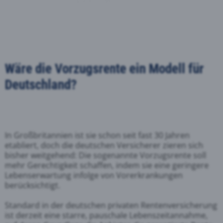
Wäre die Vorzugsrente ein Modell für
Deutschland?
In Großbritannien ist sie schon seit fast 30 Jahren
etabliert, doch die deutschen Versicherer zieren sich
bisher weitgehend: Die sogenannte Vorzugsrente soll
mehr Gerechtigkeit schaffen, indem sie eine geringere
Lebenserwartung infolge von Vorerkrankungen
berücksichtigt.
Standard in der deutschen privaten Rentenversicherung
ist derzeit eine starre, pauschale Lebenszeitannahme,