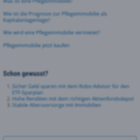
Was ist eine Pflegeimmobilie?
Wie ist die Prognose zur Pflegeimmobilie als
Kapitalanlagenlage?
Wie wird eine Pflegeimmobilie vermietet?
Pflegeimmobilie jetzt kaufen
Schon gewusst?
Sicher Geld sparen mit dem Robo-Advisor für den
ETF-Sparplan
Hohe Renditen mit dem richtigen Aktienfondsdepot
Stabile Altersvorsorge mit Immobilien