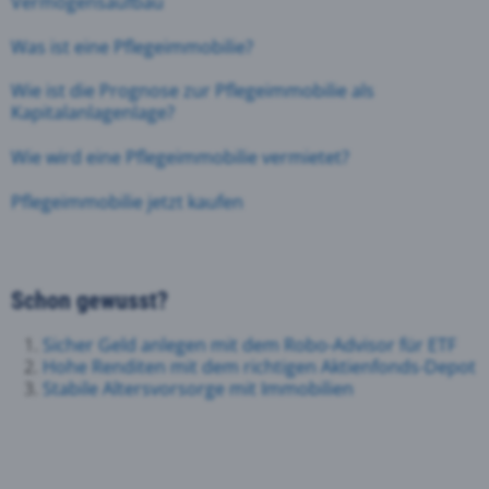
Vermögensaufbau
Was ist eine Pflegeimmobilie?
Wie ist die Prognose zur Pflegeimmobilie als
Kapitalanlagenlage?
Wie wird eine Pflegeimmobilie vermietet?
Pflegeimmobilie jetzt kaufen
Schon gewusst?
Sicher Geld anlegen mit dem Robo-Advisor für ETF
Hohe Renditen mit dem richtigen Aktienfonds-Depot
Stabile Altersvorsorge mit Immobilien