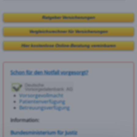
Ratgeber Versicherungen
Vergleichsrechner für Versicherungen
Hier kostenlose Online-Beratung vereinbaren
Schon für den Notfall vorgesorgt?
Vorsorgevollmacht
Patientenverfügung
Betreuungsverfügung
Information:
Bundesministerium für Justiz