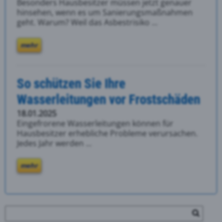
Besonders Hausbesitzer müssen jetzt genauer
hinsehen, wenn es um Sanierungsmaßnahmen
geht. Warum? Weil das Asbestrisiko ...
mehr
So schützen Sie Ihre
Wasserleitungen vor Frostschäden
18.01.2025
Eingefrorene Wasserleitungen können für
Hausbesitzer erhebliche Probleme verursachen.
Jedes Jahr werden ...
mehr