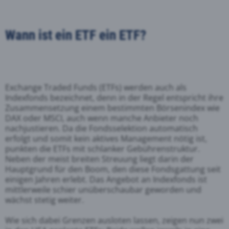
Wann ist ein ETF ein ETF?
Exchange Traded Funds (ETFs) werden auch als
Indexfonds bezeichnet, denn in der Regel entspricht ihre
Zusammensetzung einem bestimmten Börsenindex wie
DAX oder MSCI, auch wenn manche Anbieter noch
nachjustieren. Da die Fondsselektion automatisch
erfolgt und somit kein aktives Management nötig ist,
punkten die ETFs mit schlanker Gebührenstruktur.
Neben der meist breiten Streuung liegt darin der
Hauptgrund für den Boom, den diese Fondsgattung seit
einigen Jahren erlebt. Das Angebot an Indexfonds ist
mittlerweile schier unüberschaubar geworden und
wächst stetig weiter.
Wie sich dabei Grenzen ausloten lassen, zeigen nun zwei