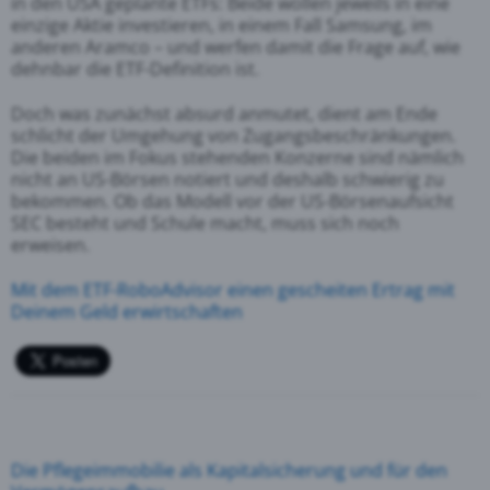
in den USA geplante ETFs: Beide wollen jeweils in eine
einzige Aktie investieren, in einem Fall Samsung, im
anderen Aramco – und werfen damit die Frage auf, wie
dehnbar die ETF-Definition ist.
Doch was zunächst absurd anmutet, dient am Ende
schlicht der Umgehung von Zugangsbeschränkungen.
Die beiden im Fokus stehenden Konzerne sind nämlich
nicht an US-Börsen notiert und deshalb schwierig zu
bekommen. Ob das Modell vor der US-Börsenaufsicht
SEC besteht und Schule macht, muss sich noch
erweisen.
Mit dem ETF-RoboAdvisor einen gescheiten Ertrag mit
Deinem Geld erwirtschaften
Die Pflegeimmobilie als Kapitalsicherung und für den