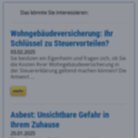
Das könnte Sie interessieren:
Wohngebäudeversicherung: Ihr
Schlüssel zu Steuervorteilen?
03.02.2025
Sie besitzen ein Eigenheim und fragen sich, ob Sie
die Kosten Ihrer Wohngebäudeversicherung in
der Steuererklärung geltend machen können? Die
Antwort ...
mehr
Asbest: Unsichtbare Gefahr in
Ihrem Zuhause
25.01.2025