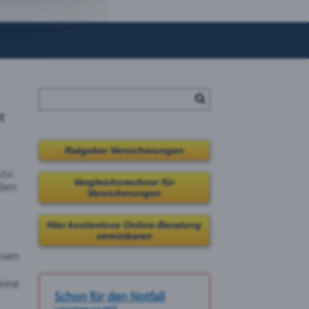
t
Ratgeber Versicherungen
zu.
Vergleichsrechner für
 den
Versicherungen
Hier kostenlose Online-Beratung
vereinbaren
ssen
eine
Schon für den Notfall