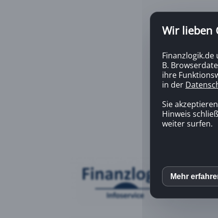
Wir lieben
Finanzlogik.de
B. Browserdate
ihre Funktionsw
in der
Datensc
Sie akzeptiere
Hinweis schließ
weiter surfen.
Mehr erfahr
inCM
Mato