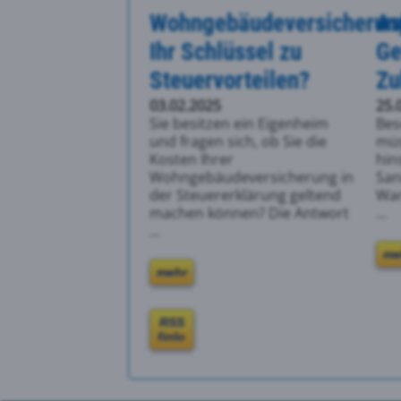
Wohngebäudeversicherun
As
Ihr Schlüssel zu
Ge
Steuervorteilen?
Zu
03.02.2025
25.
Sie besitzen ein Eigenheim
Bes
und fragen sich, ob Sie die
müs
Kosten Ihrer
hin
Wohngebäudeversicherung in
San
der Steuererklärung geltend
War
machen können? Die Antwort
...
...
me
mehr
RSS
finlo