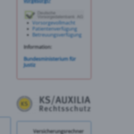
vorgesorgt?
Vorsorgevollmacht
Patientenverfügung
Betreuungsverfügung
Information:
Bundesministerium für
Justiz
Versicherungsrechner