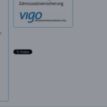
Zahnzusatzversicherung
n