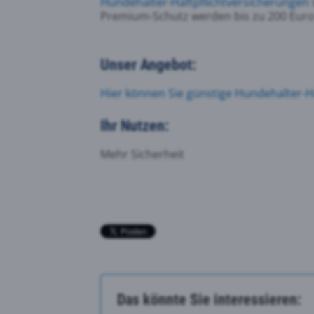
Hundehalter-Haftpflichtversicherungen
Premium-Schutz werden bis zu 200 Euro
Unser Angebot:
Hier können Sie günstige Hundehalter-H
Ihr Nutzen:
Mehr Sicherheit
Das könnte Sie interessieren: