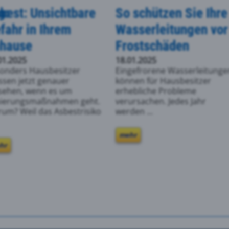
g:
best: Unsichtbare
So schützen Sie Ihre
fahr in Ihrem
Wasserleitungen vor
hause
Frostschäden
01.2025
18.01.2025
onders Hausbesitzer
Eingefrorene Wasserleitunge
sen jetzt genauer
können für Hausbesitzer
sehen, wenn es um
erhebliche Probleme
ierungsmaßnahmen geht.
verursachen. Jedes Jahr
um? Weil das Asbestrisiko
werden ...
mehr
hr