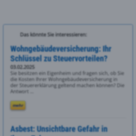
Das könnte Sie interessieren:
Wohngebäudeversicherung: Ihr
Schlüssel zu Steuervorteilen?
03.02.2025
Sie besitzen ein Eigenheim und fragen sich, ob Sie
die Kosten Ihrer Wohngebäudeversicherung in
der Steuererklärung geltend machen können? Die
Antwort ...
mehr
Asbest: Unsichtbare Gefahr in