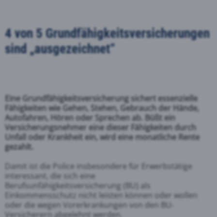
4 von 5 Grundfähigkeitsversicherungen
sind „ausgezeichnet“
Eine Grundfähigkeitsversicherung sichert essenzielle
Fähigkeiten wie Gehen, Stehen, Gebrauch der Hände,
Autofahren, Hören oder Sprechen ab. Büßt ein
Versicherungsnehmer eine dieser Fähigkeiten durch
Unfall oder Krankheit ein, wird eine monatliche Rente
gezahlt.
Damit ist die Police insbesondere für Erwerbstätige
interessant, die sich eine
Berufsunfähigkeitsversicherung (BU) als
Einkommensschutz nicht leisten können oder wollen
oder die wegen Vorerkrankungen von den BU-
Versicherern abgelehnt werden.