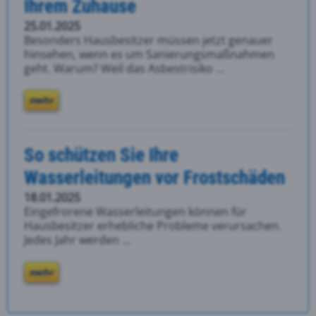
Ihrem Zuhause
25.01.2025
Besonders Hausbesitzer müssen jetzt genauer
hinsehen, wenn es um Sanierungsmaßnahmen
geht. Warum? Weil das Asbestrisiko ...
mehr
So schützen Sie Ihre
Wasserleitungen vor Frostschäden
18.01.2025
Eingefrorene Wasserleitungen können für
Hausbesitzer erhebliche Probleme verursachen.
Jedes Jahr werden ...
mehr