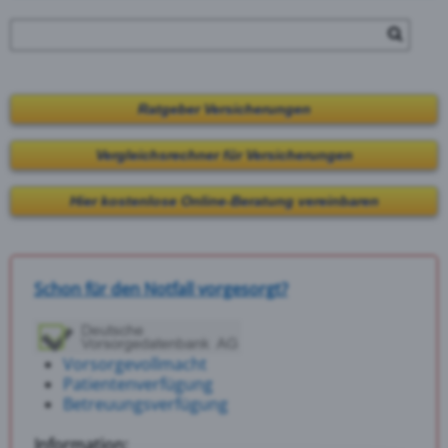
Ratgeber Versicherungen
Vergleichsrechner für Versicherungen
Hier kostenlose Online-Beratung vereinbaren
Schon für den Notfall vorgesorgt?
Vorsorgevollmacht
Patientenverfügung
Betreuungsverfügung
Information: