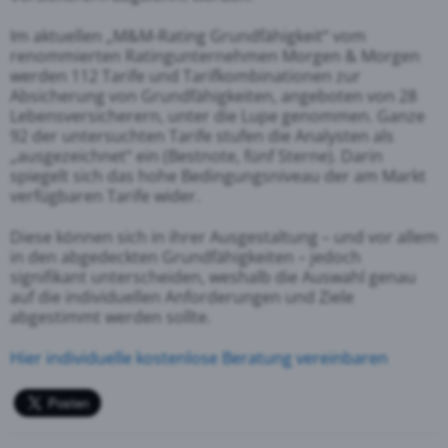
Im aktuellen „M&M-Rating Grundfähigkeit“ vom
renommierten Ratingunternehmen Morgen & Morgen
werden 112 Tarife und Tarifkombinationen zur
Absicherung von Grundfähigkeiten, angeboten von 28
Lebensversicherern, unter die Lupe genommen. Ganze
92 der untersuchten Tarife stufen die Analysten als
„ausgezeichnet“ ein (Bestnote, fünf Sterne). Darin
spiegelt sich das hohe Bedingungsniveau der am Markt
verfügbaren Tarife wider.
Diese können sich in ihrer Ausgestaltung – und vor allem
in den abgedeckten Grundfähigkeiten – jedoch
signifikant unterscheiden, weshalb die Auswahl genau
auf die individuellen Anforderungen und Ziele
abgestimmt werden sollte.
Hier individuelle kostenlose Beratung vereinbaren