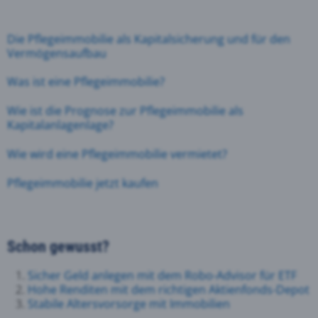
Die Pflegeimmobilie als Kapitalsicherung und für den
Vermögensaufbau
Was ist eine Pflegeimmobilie?
Wie ist die Prognose zur Pflegeimmobilie als
Kapitalanlagenlage?
Wie wird eine Pflegeimmobilie vermietet?
Pflegeimmobilie jetzt kaufen
Schon gewusst?
Sicher Geld anlegen mit dem Robo-Advisor für ETF
Hohe Renditen mit dem richtigen Aktienfonds-Depot
Stabile Altersvorsorge mit Immobilien